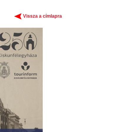
Vissza a címlapra