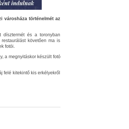
zi városháza történelmét az
et dísztermét és a toronyban
ly restaurálást követően ma is
k fotói.
y, a megnyitáskor készült fotó
felé kitekintő kis erkélyekről