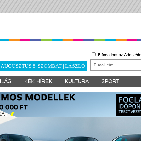
Elfogadom az
Adatvéde
. AUGUSZTUS 8. SZOMBAT | LÁSZLÓ
ILÁG
KÉK HÍREK
KULTÚRA
SPORT