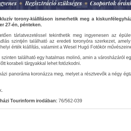
luzív torony-kiállításon ismerhetik meg a kiskunfélegyhá
r 27-én, pénteken.
etően tárlatvezetéssel tekinthetik meg ingyenesen az épül
 padlás szintjén található az eredeti toronyóra szerkezet, ame
 helyi érték kiállítás, valamint a Wesel Hugó Fotókör művészeine
z szinten található egy hatalmas molinó, amin a városházáról eg
őtt korabeli tárgyakkal lehet fotózkodni.
yházi panoráma koronázza meg, melyet a résztvevők a négy égtáj 
k.
yházi Tourinform irodában:
76/562-039