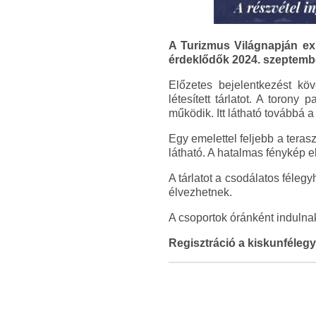
A Turizmus Világnapján exk
érdeklődők 2024. szeptembe
Előzetes bejelentkezést köv
létesített tárlatot. A torony
működik. Itt látható továbbá a
Egy emelettel feljebb a teras
látható. A hatalmas fénykép el
A tárlatot a csodálatos féleg
élvezhetnek.
A csoportok óránként indulna
Regisztráció a kiskunféleg