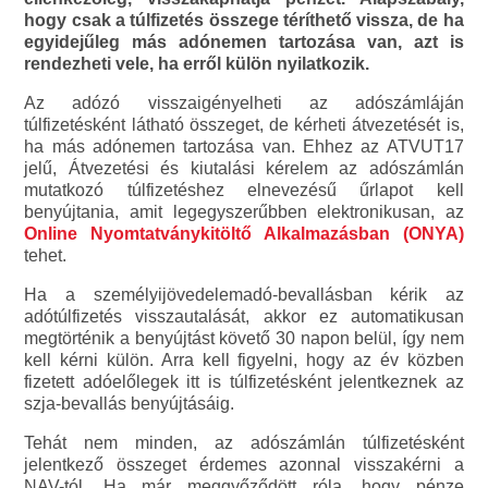
hogy csak a túlfizetés összege téríthető vissza, de ha
egyidejűleg más adónemen tartozása van, azt is
rendezheti vele, ha erről külön nyilatkozik.
Az adózó visszaigényelheti az adószámláján
túlfizetésként látható összeget, de kérheti átvezetését is,
ha más adónemen tartozása van. Ehhez az ATVUT17
jelű, Átvezetési és kiutalási kérelem az adószámlán
mutatkozó túlfizetéshez elnevezésű űrlapot kell
benyújtania, amit legegyszerűbben elektronikusan, az
Online Nyomtatványkitöltő Alkalmazásban (ONYA)
tehet.
Ha a személyijövedelemadó-bevallásban kérik az
adótúlfizetés visszautalását, akkor ez automatikusan
megtörténik a benyújtást követő 30 napon belül, így nem
kell kérni külön. Arra kell figyelni, hogy az év közben
fizetett adóelőlegek itt is túlfizetésként jelentkeznek az
szja-bevallás benyújtásáig.
Tehát nem minden, az adószámlán túlfizetésként
jelentkező összeget érdemes azonnal visszakérni a
NAV-tól. Ha már meggyőződött róla, hogy pénze