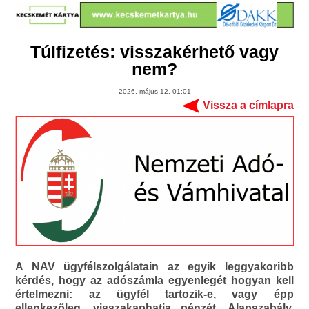
Túlfizetés: visszakérhető vagy
nem?
2026. május 12. 01:01
Vissza a címlapra
A NAV ügyfélszolgálatain az egyik leggyakoribb
kérdés, hogy az adószámla egyenlegét hogyan kell
értelmezni: az ügyfél tartozik-e, vagy épp
ellenkezőleg, visszakaphatja pénzét. Alapszabály,