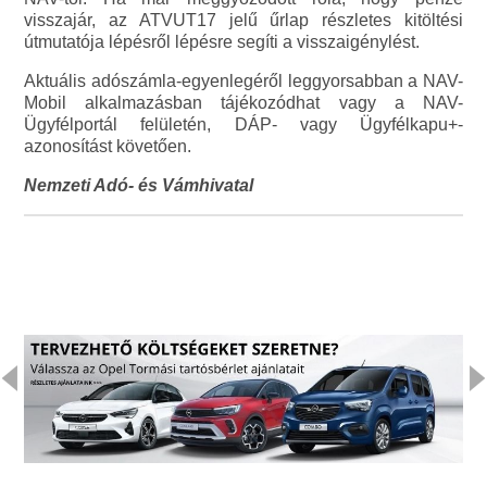
visszajár, az ATVUT17 jelű űrlap részletes kitöltési
útmutatója lépésről lépésre segíti a visszaigénylést.
Aktuális adószámla-egyenlegéről leggyorsabban a NAV-
Mobil alkalmazásban tájékozódhat vagy a NAV-
Ügyfélportál felületén, DÁP- vagy Ügyfélkapu+-
azonosítást követően.
Nemzeti Adó- és Vámhivatal