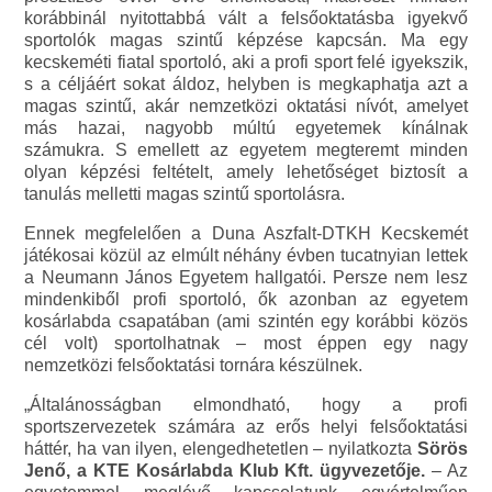
korábbinál nyitottabbá vált a felsőoktatásba igyekvő
sportolók magas szintű képzése kapcsán. Ma egy
kecskeméti fiatal sportoló, aki a profi sport felé igyekszik,
s a céljáért sokat áldoz, helyben is megkaphatja azt a
magas szintű, akár nemzetközi oktatási nívót, amelyet
más hazai, nagyobb múltú egyetemek kínálnak
számukra. S emellett az egyetem megteremt minden
olyan képzési feltételt, amely lehetőséget biztosít a
tanulás melletti magas szintű sportolásra.
Ennek megfelelően a Duna Aszfalt-DTKH Kecskemét
játékosai közül az elmúlt néhány évben tucatnyian lettek
a Neumann János Egyetem hallgatói. Persze nem lesz
mindenkiből profi sportoló, ők azonban az egyetem
kosárlabda csapatában (ami szintén egy korábbi közös
cél volt) sportolhatnak – most éppen egy nagy
nemzetközi felsőoktatási tornára készülnek.
„Általánosságban elmondható, hogy a profi
sportszervezetek számára az erős helyi felsőoktatási
háttér, ha van ilyen, elengedhetetlen – nyilatkozta
Sörös
Jenő, a KTE Kosárlabda Klub Kft. ügyvezetője.
– Az