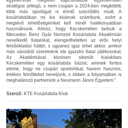
egyetemmel meglévő kapcsolatunk egyértelműen
stratégiai jellegű, s nem csupán a 2024-ben megkötött,
több más sportágat is érintő szerződés miatt. A
kosárlabdában mi kis klubnak számítunk, ezért a
meglévő lehetőségeinket kell minél hatékonyabban
használnunk. Ahhoz, hogy Kecskeméten tartsuk a
Mercedes Benz Gyár Nemzeti Kosárlabda Akadémián
nevelkedő fiatalokat, elengedhetetlen az erős helyi
felsőoktatási háttér, s ugyanez igaz lehet akkor, amikor
más városból szeretnénk ide igazolni fiatal játékosokat.
Az Akadémiával közösen sikerült kialakítani
Kecskeméten egy kosárlabda bázist, aminek fontos
eleme, hogy ne csupán sportolókat, hanem hasznos,
értékes felnőtteket neveljünk, s ebben a folyamatban is
meghatározó partnerünk a Neumann János Egyetem.”
Szerző:
KTE Kosárlabda Klub