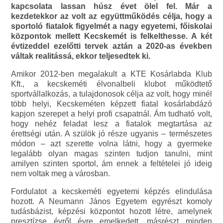
kapcsolata lassan húsz évet ölel fel. Már a
kezdetekkor az volt az együttműködés célja, hogy a
sportoló fiatalok figyelmét a nagy egyetemi, főiskolai
központok mellett Kecskemét is felkelthesse. A két
évtizeddel ezelőtti tervek aztán a 2020-as években
váltak realitássá, ekkor teljesedtek ki.
Amikor 2012-ben megalakult a KTE Kosárlabda Klub
Kft., a kecskeméti élvonalbeli klubot működtető
sportvállalkozás, a tulajdonosok célja az volt, hogy minél
több helyi, Kecskeméten képzett fiatal kosárlabdázó
kapjon szerepet a helyi profi csapatnál. Ám tudható volt,
hogy nehéz feladat lesz a fiatalok megtartása az
érettségi után. A szülök jó része ugyanis – természetes
módon – azt szerette volna látni, hogy a gyermeke
legalább olyan magas szinten tudjon tanulni, mint
amilyen szinten sportol, ám ennek a feltételei jó ideig
nem voltak meg a városban.
Fordulatot a kecskeméti egyetemi képzés elindulása
hozott. A Neumann János Egyetem egyrészt komoly
tudásbázist, képzési központot hozott létre, amelynek
presztízse évről évre emelkedett, másrészt minden