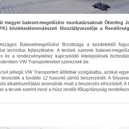
át megyei baleset-megelőzési munkatársaknak Óberling J
K) közlekedésrendészeti főosztályvezetője a Rendőrségi
ágos Balesetmegelőzési Bizottsága a kezdetektől fogva 
at technikai fejlesztésére. A területi szervek baleset-megelő
s és a rendezvényekhez kapcsolódó kitelepülések biztosítá
ét ütemben VW Transportereket szereznek be.
ivil jellegű VW Transportert állítottak szolgálatba, azokat eg
ra tervezték a további 12 hasonló jármű beszerzését. A folyamat
a alkatrészellátási anomáliák miatt a beszerzés elhúzódott. A 
el a tervek szerint mind a húsz rendőr-főkapitányság rendelkez