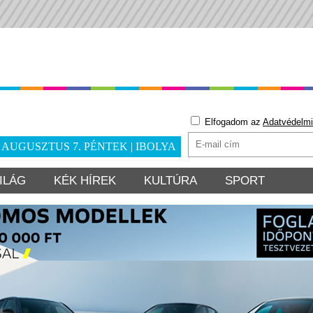
Elfogadom az
Adatvédelmi
. AUGUSZTUS 7. PÉNTEK | IBOLYA
ILÁG
KÉK HÍREK
KULTÚRA
SPORT