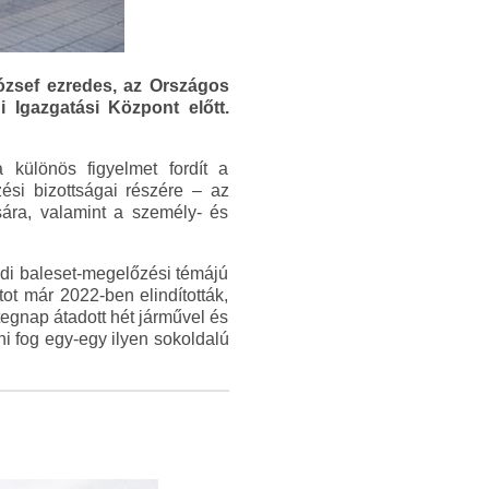
ózsef ezredes, az Országos
 Igazgatási Központ előtt.
különös figyelmet fordít a
zési bizottságai részére – az
sára, valamint a személy- és
yedi baleset-megelőzési témájú
ot már 2022-ben elindították,
tegnap átadott hét járművel és
ni fog egy-egy ilyen sokoldalú