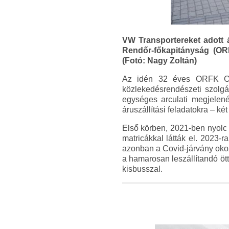
VW Transportereket adott 
Rendőr-főkapitányság (ORF
(Fotó: Nagy Zoltán)
Az idén 32 éves ORFK Orsz
közlekedésrendészeti szolgál
egységes arculati megjelené
áruszállítási feladatokra – k
Első körben, 2021-ben nyolc c
matricákkal látták el. 2023-
azonban a Covid-járvány okozt
a hamarosan leszállítandó ött
kisbusszal.