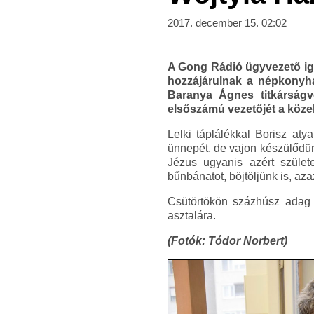
2017. december 15. 02:02
A Gong Rádió ügyvezető iga
hozzájárulnak a népkonyha
Baranya Ágnes titkárságv
elsőszámú vezetőjét a köze
Lelki táplálékkal Borisz aty
ünnepét, de vajon készülődün
Jézus ugyanis azért szület
bűnbánatot, böjtöljünk is, az
Csütörtökön százhúsz adag 
asztalára.
(Fotók: Tódor Norbert)