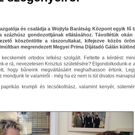
zgatója és családja a Wojtyla Barátság Központ egyik fő
 százhúsz gondozottjának ellátásához. Távollétük okán
ezető köszöntötte a rászorultakat, kifejezve közös örö
lmúltban megrendezett Megyei Prima Díjátadó Gálán különdí
a kecskeméti ortodox lelkész szolgált. Feltette a kérdést: m
k-e rá, nevezetesen Krisztus születésére? Elgondolkodunk-e azo
ett, hogy bűneink megváltásáért meghalhasson értünk. Legy
az mondjunk le valamiről - még ha ez nem is túl divatos manapsá
paprikás krumpli és lecsókolbász, valamint kenyér, sütemén