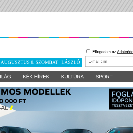
Elfogadom az
Adatvéde
. AUGUSZTUS 8. SZOMBAT | LÁSZLÓ
ILÁG
KÉK HÍREK
KULTÚRA
SPORT