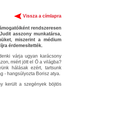
Vissza a címlapra
 támogatóiként rendszeresen
 Judit asszony munkatársa,
müket, miszerint a médium
jra érdemesítették.
indenki várja ugyan karácsony
n, miért jött el Ő a világba?
ünk hálásak ezért, tartsunk
g - hangsúlyozta Borisz atya.
y került a szegények böjtös