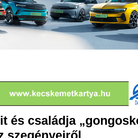
it és családja „gongosk
z szegényeiről