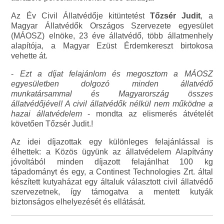
Az Év Civil Állatvédője kitüntetést
Tőzsér Judit
, a
Magyar Állatvédők Országos Szervezete egyesület
(MÁOSZ) elnöke, 23 éve állatvédő, több állatmenhely
alapítója, a Magyar Ezüst Érdemkereszt birtokosa
vehette át.
-
Ezt a díjat felajánlom és megosztom a MÁOSZ
egyesületben dolgozó minden állatvédő
munkatársammal és Magyarország összes
állatvédőjével! A civil állatvédők nélkül nem működne a
hazai állatvédelem
- mondta az elismerés átvételét
követően Tőzsér Judit.!
Az idei díjazottak egy különleges felajánlással is
élhettek: a Közös ügyünk az állatvédelem Alapítvány
jóvoltából minden díjazott felajánlhat 100 kg
tápadományt és egy, a Continest Technologies Zrt. által
készített kutyaházat egy általuk választott civil állatvédő
szervezetnek, így támogatva a mentett kutyák
biztonságos elhelyezését és ellátását.