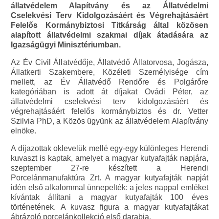
állatvédelem Alapítvány és az Állatvédelmi
Cselekvési Terv Kidolgozásáért és Végrehajtásáért
Felelős Kormánybiztosi Titkárság által közösen
alapított állatvédelmi szakmai díjak átadására az
Igazságügyi Minisztériumban.
Az Év Civil Állatvédője, Állatvédő Állatorvosa, Jogásza,
Állatkerti Szakembere, Közéleti Személyisége cím
mellett, az Év Állatvédő Rendőre és Polgárőre
kategóriában is adott át díjakat Ovádi Péter, az
állatvédelmi cselekvési terv kidolgozásáért és
végrehajtásáért felelős kormánybiztos és dr. Vetter
Szilvia PhD, a Közös ügyünk az állatvédelem Alapítvány
elnöke.
A díjazottak oklevelük mellé egy-egy különleges Herendi
kuvaszt is kaptak, amelyet a magyar kutyafajták napjára,
szeptember 27-re készített a Herendi
Porcelánmanufaktúra Zrt. A magyar kutyafajták napját
idén első alkalommal ünnepelték: a jeles nappal emléket
kívántak állítani a magyar kutyafajták 100 éves
történetének. A kuvasz figura a magyar kutyafajtákat
ábrázoló porcelánkollekció első darabja.