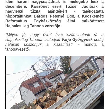
Idén három nagycsaládnak is melegebb lesz a
decembere. Köszönet ezért Tőzsér Juditnak a
nagylelkű tűzifa ajándékért - tájékoztatta
hírportálunkat Bárdos Péterné Edit, a Kecskeméti
Református Egyházközség által működtetett
Hajnalcsillag Tanoda vezetője.
"Milyen jó, hogy évről évre számíthatnak rá a
Hajnalcsillag Tanoda családjai!
Varjú Györgynek
pedig
hálásan köszönjük a kiszállítást"
- mondta a
tanodavezető.