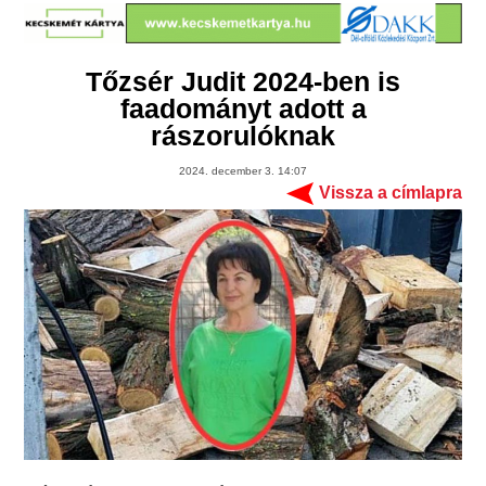
Tőzsér Judit 2024-ben is
faadományt adott a
rászorulóknak
2024. december 3. 14:07
Vissza a címlapra