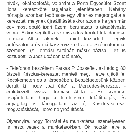
hívők, lokálpatrióták, valamint a Porta Egyesület Szent
Ilona keresztköre tagjainak jelenlétében. Néhány
hónapja azonban ledöntötte egy vihar és megrongálta a
keresztet, melynek újraállítását akkor azon a helyen már
egy most épülő ipari üzemi beruházás is akadályozta
volna. Ekkor segített a szomszédos terület tulajdonosa,
Tormási Attila, akinek - mint köztudott - egyik
autószalonja és márkaszervize ott van a Szélmalommal
szemben. (A Tormási Autóház másik bázisa - ez is
köztudott - a Jász utcában található.)
- Telefonon beszéltem Farkas P. Józseffel, aki eddig 80
útszéli Krisztus-keresztet mentett meg, illetve újított fel
Kecskeméten és a térségében. Beszélgetésünk közben
derült ki, hogy „baj érte" a Mercedes-keresztet -
emlékezett vissza Tormási Attila. - Én azonnal
felajánlottam, hogy a területemen felállíthatják, és
anyagilag is támogattam az új Krisztus-kereszt
megvalósítását, illetve helyreállítását.
Olyannyira, hogy Tormási és munkatársai személyesen
is részt vettek a munkálatokban. Ők hozták létre a