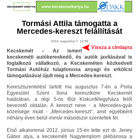
Tormási Attila támogatta a
Mercedes-kereszt felállítását
2014. augusztus 7. 12:58
Vissza a címlapra
Kecskemét – Az ismert
kecskeméti autókereskedő, és autók javításával is
foglalkozó vállalkozó, a Kecskeméten közkedvelt
Tormási Autóház tulajdonosa anyagi és erkölcsi
támogatásával újult meg a Mercedes-kereszt.
Keresztszentelést tartott ma augusztus 7-én a Porta
Egyesület Szent Ilona keresztköre Kecskemét
határában, a régi 5-ös főút Kiskunfélegyháza felől
bevezető oldalán. A kereszt neve - a Mercedes-gyár
közelsége miatt - „Mercedes-kereszt", amit egyébként
néhány éven belül immár másodszor szenteltek fel.
Első alkalommal 2012. június 15-én tette ezt dr. Jeney
Gábor atya, a kecskeméti Nagytemplom plébánosa a