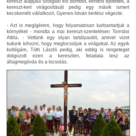
kereszt alapjául szolgáló kis dombot, kerítést építettek, a
kereszt-kert virágosítását pedig egy másik ismert
kecskeméti vállalkozó, Gyenes István kertész végezte.
- Azt is megígérem, hogy folyamatosan karbantartjuk a
környéket - mondta a mai kereszt-szentelésen Tormási
Attila. - Vettünk egy olyan tartályautót, amivel vizet
tudunk kihozni, hogy meglocsoljuk a virágokat. Az egyik
kollégám, Tóth László pedig, aki eddig is rengeteget
dolgozott ezen a kereszten, feladata lesz az
állagmegóvás és a locsolás.