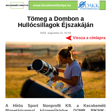
Tömeg a Dombon a
Hullócsillagok Éjszakáján
2024. augusztus 11. 01:03
Vissza a címlapra
A Hírös Sport Nonprofit Kft. a Kecskeméti
Planetáriummal közreműködve DOMB PIKNIK-