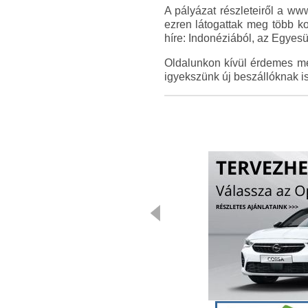
A pályázat részleteiről a w
ezren látogattak meg több ko
híre: Indonéziából, az Egyesü
Oldalunkon kívül érdemes még
igyekszünk új beszállóknak is