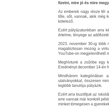
fizetni, mire jó és mire megy
Az emberek nagy része fél az
tőle, sőt, vannak, akik még 
kötelező.
Ezért pályázatunkban arra ké
értelme, lényege az adófizet
2023. november 30-ig több mű
magabiztosan mozog a virtuál
YouTube-on megjeleníthető műv
Meghívtunk a zsűribe egy kö
Eredményt december 14-én hi
Mindhárom kategóriában az
utalványokkal, összesen mint
legtöbb tanulója pályázik.
Ezért arra buzdítjuk az isko
erre vannak már konkrét péld
minket tömegesen a gyerekek 