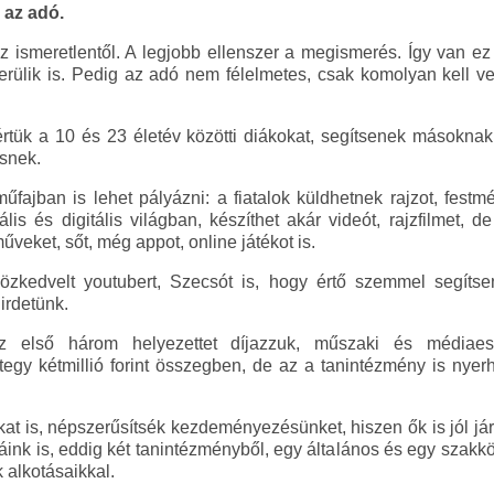
 az adó.
 ismeretlentől. A legjobb ellenszer a megismerés. Így van ez
kerülik is. Pedig az adó nem félelmetes, csak komolyan kell 
rtük a 10 és 23 életév közötti diákokat, segítsenek másokna
ésnek.
fajban is lehet pályázni: a fiatalok küldhetnek rajzot, festmén
is és digitális világban, készíthet akár videót, rajzfilmet, 
eket, sőt, még appot, online játékot is.
zkedvelt youtubert, Szecsót is, hogy értő szemmel segítsen
rdetünk.
 első három helyezettet díjazzuk, műszaki és médiaesz
egy kétmillió forint összegben, de az a tanintézmény is nyerhet
lákat is, népszerűsítsék kezdeményezésünket, hiszen ők is jól j
áink is, eddig két tanintézményből, egy általános és egy sza
alkotásaikkal.