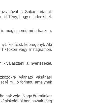
 az adóval is. Sokan tartanak
venni! Tény, hogy mindenkinek
k is megismerni, mi a haszna,
yt, kollázst, képregényt. Aki
de TikTokon vagy Instagramon,
 kiválasztani a nyerteseket.
közökre váltható vásárlási
 félmillió forintot, amelynek
árhatnak vele. Nagy örömünkre
kközépiskolából bombáztak meg