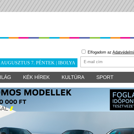
Elfogadom az
Adatvédelmi
. AUGUSZTUS 7. PÉNTEK | IBOLYA
ILÁG
KÉK HÍREK
KULTÚRA
SPORT