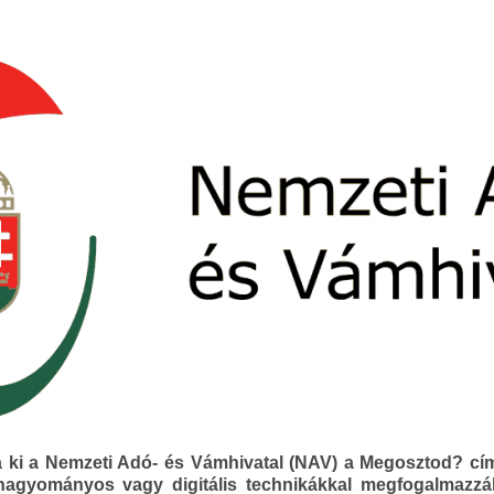
a ki a Nemzeti Adó- és Vámhivatal (NAV) a Megosztod? cí
 hagyományos vagy digitális technikákkal megfogalmazzák