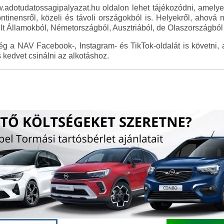
ww.adotudatossagipalyazat.hu oldalon lehet tájékozódni, amel
ntinensről, közeli és távoli országokból is. Helyekről, ahová 
lt Államokból, Németországból, Ausztriából, de Olaszországból 
 a NAV Facebook-, Instagram- és TikTok-oldalát is követni, 
 kedvet csinálni az alkotáshoz.