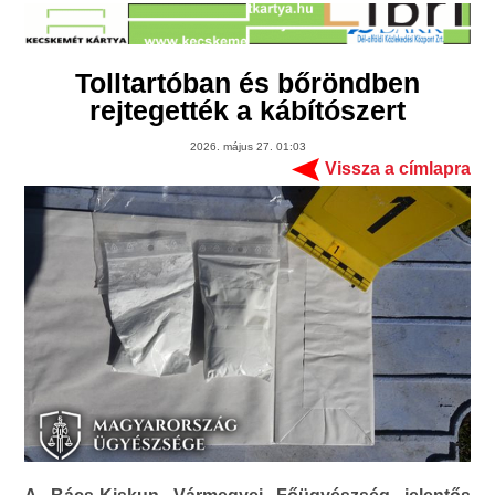
Tolltartóban és bőröndben
rejtegették a kábítószert
2026. május 27. 01:03
Vissza a címlapra