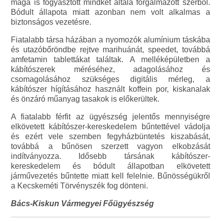
maga is fogyasztott mindkét általa forgalmazott szerből.
Bódult állapota miatt azonban nem volt alkalmas a
biztonságos vezetésre.
Fiatalabb társa házában a nyomozók alumínium táskába
és utazóbőröndbe rejtve marihuánát, speedet, továbbá
amfetamin tablettákat találtak. A melléképületben a
kábítószerek méréséhez, adagolásához és
csomagolásához szükséges digitális mérleg, a
kábítószer hígításához használt koffein por, kiskanalak
és önzáró műanyag tasakok is előkerültek.
A fiatalabb férfit az ügyészség jelentős mennyiségre
elkövetett kábítószer-kereskedelem bűntettével vádolja
és ezért vele szemben fegyházbüntetés kiszabását,
továbbá a bűnösen szerzett vagyon elkobzását
indítványozza. Idősebb társának kábítószer-
kereskedelem és bódult állapotban elkövetett
járművezetés bűntette miatt kell felelnie. Bűnösségükről
a Kecskeméti Törvényszék fog dönteni.
Bács-Kiskun Vármegyei Főügyészség