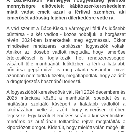
A Bács-Kiskun Vármegyei Főügyészség jelentős
mennyiségre elkövetett kábítószer-kereskedelem
miatt vádat emelt azzal a férfival szemben, aki
ismerősét adósság fejében dílerkedésre vette rá.
A vád szerint a Bács-Kiskun vármegyei férfi és idősebb
bűntársa - a két vádlott - közös hobbijuk, a horgászat
révén 2024-ben ismerkedtek meg egymással. Ekkor
mindketten rendszeres kábítószer fogyasztók voltak.
Amikor az idősebb vádlott megtudta, hogy ismerőse
értékesítéssel is foglalkozik, heti rendszerességgel
vásárolt tőle marihuánát. Időközben a férfi a fiatalabb
bűntársa gépjárművét is meg akarta vásárolni, mivel
azonban nem tudta kifizetni, megállapodtak, hogy az árát
a drogterjesztés hasznából törleszti.
A fogyasztóból kereskedővé vált férfi 2024 decembere és
2025 márciusa között a marihuánát, speedet és a
higítására szolgáló kávéport a fiatalabb vádlottól a
lakóházában vette át azért, hogy ismerősei körében
terjessze. Egy közúti ellenőrzés során a kunszentmiklósi
rendőrök az autójában tolltartóba rejtve megtalálták a
kiporciózott drogot. Kiderült, hogy mielőtt volán mögé ült,