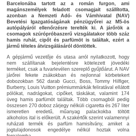
Barcelonába tartott az a román furgon, ami
magánszemélyek feladott csomagjait szállította,
azonban a Nemzeti Adó- és Vámhivatal (NAV)
Bevetési Igazgatóságának pénzügyőrei az M5-ös
autópályáról ellenőrzésre terelték ki. A járőrök a
csomagok szúrópróbaszerű vizsgálatakor több száz
hamis ruhát, cipőt és parfümöt is találtak, ezért a
jármű tételes átvizsgálásáról döntöttek.
A gépjármű vezetője és utasa arról nyilatkozott, hogy
nem szállítanak bejelentésre kötelezett jövedéki
terméket, csak a fuvarlevélen szereplő gyűjtőárut. A NAV
járőrei fekete zsákokban és nejlonnal körbetekert
dobozokban 562 darab Gucci, Boss, Tommy Hilfiger,
Burberry, Louis Vuitton prémiummárkák feliratával ellátott
pólókat, nadrágokat, cipőket, táskákat, valamint 174
üveg hamis parfümöt találtak. Több csomagból pedig
összesen 270 doboz zárjegy nélküli cigaretta és 267 liter
ismeretlen eredetű, műanyag palackokba töltött
alkoholos ital is előkerült. A szakértők szerint valamennyi
ruházati termék és parfüm hamisítvány, amiket a
jogtulajdonosok engedélye nélkül hoztak volna
forgalomba.