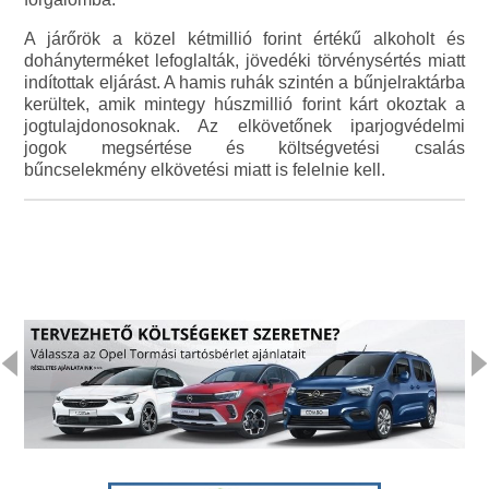
A járőrök a közel kétmillió forint értékű alkoholt és
dohányterméket lefoglalták, jövedéki törvénysértés miatt
indítottak eljárást. A hamis ruhák szintén a bűnjelraktárba
kerültek, amik mintegy húszmillió forint kárt okoztak a
jogtulajdonosoknak. Az elkövetőnek iparjogvédelmi
jogok megsértése és költségvetési csalás
bűncselekmény elkövetési miatt is felelnie kell.