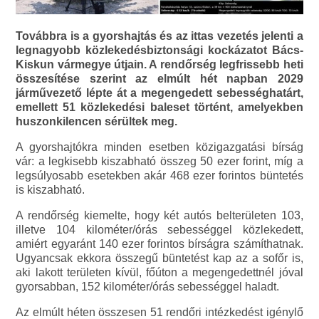
Továbbra is a gyorshajtás és az ittas vezetés jelenti a
legnagyobb közlekedésbiztonsági kockázatot Bács-
Kiskun vármegye útjain. A rendőrség legfrissebb heti
összesítése szerint az elmúlt hét napban 2029
járművezető lépte át a megengedett sebességhatárt,
emellett 51 közlekedési baleset történt, amelyekben
huszonkilencen sérültek meg.
A gyorshajtókra minden esetben közigazgatási bírság
vár: a legkisebb kiszabható összeg 50 ezer forint, míg a
legsúlyosabb esetekben akár 468 ezer forintos büntetés
is kiszabható.
A rendőrség kiemelte, hogy két autós belterületen 103,
illetve 104 kilométer/órás sebességgel közlekedett,
amiért egyaránt 140 ezer forintos bírságra számíthatnak.
Ugyancsak ekkora összegű büntetést kap az a sofőr is,
aki lakott területen kívül, főúton a megengedettnél jóval
gyorsabban, 152 kilométer/órás sebességgel haladt.
Az elmúlt héten összesen 51 rendőri intézkedést igénylő