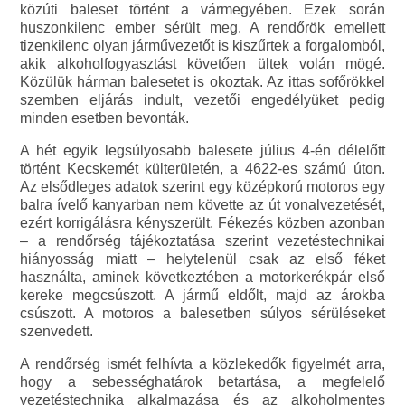
közúti baleset történt a vármegyében. Ezek során
huszonkilenc ember sérült meg. A rendőrök emellett
tizenkilenc olyan járművezetőt is kiszűrtek a forgalomból,
akik alkoholfogyasztást követően ültek volán mögé.
Közülük hárman balesetet is okoztak. Az ittas sofőrökkel
szemben eljárás indult, vezetői engedélyüket pedig
minden esetben bevonták.
A hét egyik legsúlyosabb balesete július 4-én délelőtt
történt Kecskemét külterületén, a 4622-es számú úton.
Az elsődleges adatok szerint egy középkorú motoros egy
balra ívelő kanyarban nem követte az út vonalvezetését,
ezért korrigálásra kényszerült. Fékezés közben azonban
– a rendőrség tájékoztatása szerint vezetéstechnikai
hiányosság miatt – helytelenül csak az első féket
használta, aminek következtében a motorkerékpár első
kereke megcsúszott. A jármű eldőlt, majd az árokba
csúszott. A motoros a balesetben súlyos sérüléseket
szenvedett.
A rendőrség ismét felhívta a közlekedők figyelmét arra,
hogy a sebességhatárok betartása, a megfelelő
vezetéstechnika alkalmazása és az alkoholmentes