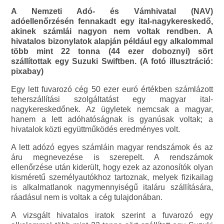
A Nemzeti Adó- és Vámhivatal (NAV)
adóellenőrzésén fennakadt egy ital-nagykereskedő,
akinek számlái nagyon nem voltak rendben. A
hivatalos bizonylatok alapján például egy alkalommal
több mint 22 tonna (44 ezer doboznyi) sört
szállítottak egy Suzuki Swiftben. (A fotó illusztráció:
pixabay)
Egy lett fuvarozó cég 50 ezer euró értékben számlázott
teherszállítási szolgáltatást egy magyar ital-
nagykereskedőnek. Az ügyletek nemcsak a magyar,
hanem a lett adóhatóságnak is gyanúsak voltak; a
hivatalok közti együttműködés eredményes volt.
A lett adózó egyes számláin magyar rendszámok és az
áru megnevezése is szerepelt. A rendszámok
ellenőrzése után kiderült, hogy ezek az azonosítók olyan
kisméretű személyautókhoz tartoznak, melyek fizikailag
is alkalmatlanok nagymennyiségű italáru szállítására,
ráadásul nem is voltak a cég tulajdonában.
A vizsgált hivatalos iratok szerint a fuvarozó egy