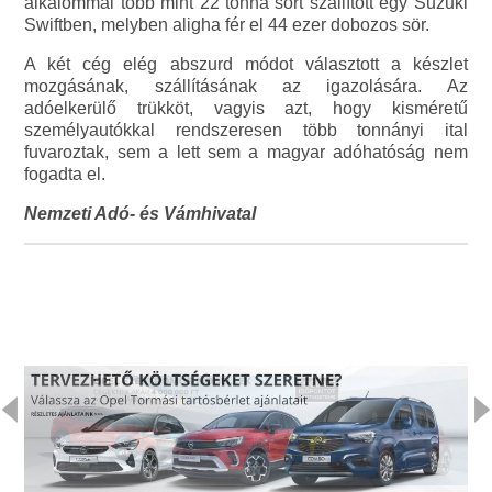
alkalommal több mint 22 tonna sört szállított egy Suzuki
Swiftben, melyben aligha fér el 44 ezer dobozos sör.
A két cég elég abszurd módot választott a készlet
mozgásának, szállításának az igazolására. Az
adóelkerülő trükköt, vagyis azt, hogy kisméretű
személyautókkal rendszeresen több tonnányi ital
fuvaroztak, sem a lett sem a magyar adóhatóság nem
fogadta el.
Nemzeti Adó- és Vámhivatal