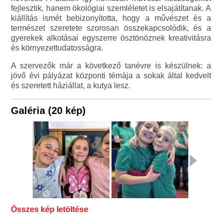
fejlesztik, hanem ökológiai szemléletet is elsajátítanak. A
kiállítás ismét bebizonyította, hogy a művészet és a
természet szeretete szorosan összekapcsolódik, és a
gyerekek alkotásai egyszerre ösztönöznek kreativitásra
és környezettudatosságra.
A szervezők már a következő tanévre is készülnek: a
jövő évi pályázat központi témája a sokak által kedvelt
és szeretett háziállat, a kutya lesz.
Galéria (20 kép)
Összes kép letöltése