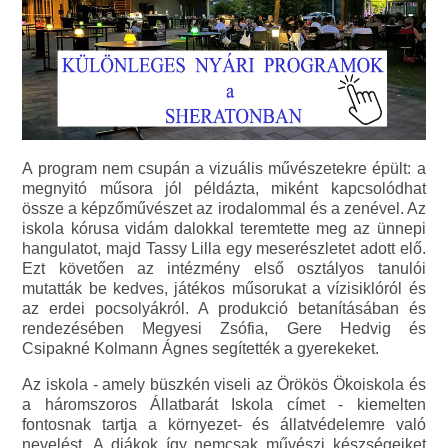
A program nem csupán a vizuális művészetekre épült: a
megnyitó műsora jól példázta, miként kapcsolódhat
össze a képzőművészet az irodalommal és a zenével. Az
iskola kórusa vidám dalokkal teremtette meg az ünnepi
hangulatot, majd Tassy Lilla egy meserészletet adott elő.
Ezt követően az intézmény első osztályos tanulói
mutatták be kedves, játékos műsorukat a vízisiklóról és
az erdei pocsolyákról. A produkció betanításában és
rendezésében Megyesi Zsófia, Gere Hedvig és
Csipakné Kolmann Ágnes segítették a gyerekeket.
Az iskola - amely büszkén viseli az Örökös Ökoiskola és
a háromszoros Állatbarát Iskola címet - kiemelten
fontosnak tartja a környezet- és állatvédelemre való
nevelést. A diákok így nemcsak művészi készségeiket