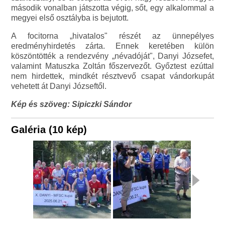
második vonalban játszotta végig, sőt, egy alkalommal a
megyei első osztályba is bejutott.
A focitorna „hivatalos" részét az ünnepélyes
eredményhirdetés zárta. Ennek keretében külön
köszöntötték a rendezvény „névadóját", Danyi Józsefet,
valamint Matuszka Zoltán főszervezőt. Győztest ezúttal
nem hirdettek, mindkét résztvevő csapat vándorkupát
vehetett át Danyi Józseftől.
Kép és szöveg: Sipiczki Sándor
Galéria (10 kép)