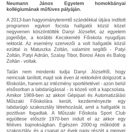
Neumann János Egyetem homokbányai
kollégiumának műfüves pályáján.
A 2013-ban hagyományteremtő szándékkal útjára indított
programon egykori focista hallgatói közül közel
negyvenen köszöntötték Danyi Józsefet, az egyetem
jogelődje, a korábbi Kecskeméti Főiskola nyugdíjas
rektorát. Az esemény szervezői a volt hallgatók közül
ezúttal is Matuszka Zoltán, valamint segítői - Patyi
Zoltán, Patyi Adrián, Szalay Tibor, Borosi Ákos és Balog
Zoltán - voltak.
Talán nem mindenki tudja Danyi Józsefről, hogy
nemcsak tanított, majd sok éven át rektorként dolgozott a
főiskolán, hanem az intézmény sportéletével - azon belül
elsősorban a labdarúgással - is közeli volt a kapcsolata.
Amikor 1969-ben az akkori Gépipari és Automatizálási
Műszaki Főiskolára került, kezdeményezte egy
labdarúgó szakosztály létrehozását, amit a hallgatók is
pozitívan fogadtak. A Műszaki Főiskola Sport Club
együttese először 1970-ben indult el az akkor egy
féléves bajnokságban. Egészen 2000-ig működött a
szakosztály, és a csapat az évek nagy részét a megyei