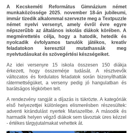
A Kecskeméti Református Gimnázium német
munkaközössége 2025. november 18-án jubileumi,
immár tizedik alkalommal szervezte meg a Textpuzzle
német nyelvi versenyt, amely évről évre egyre
népszerűbb az általános iskolás diákok körében. A
megmérettetés célja, hogy a hatodik, hetedik és
nyolcadik évfolyamos tanulók játékos, kreatív
feladatokon keresztül mutathassák meg
nyelvtudásukat és szövegértési készségeiket.
Az idei versenyre 15 iskola összesen 150 diákja
érkezett, hogy összemérje tudását. A résztvevők
változatos és fordulatos feladatok során bizonyíthatták
rátermettségüket, a verseny pedig jó hangulatban és
barátságos légkörben telt.
A rendezvény rangját a díjazás is tükrözte. A kategóriák
első helyezettjei különleges elismerésben részesültek:
adventi kirándulást nyertek Mariazellbe. A második és
harmadik helyen végző diákok sem távoztak üres kézzel
- értékes tárgyjutalmakat vehettek át.