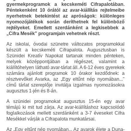
gyermekprogramok a kecskeméti Cifrapalotában.
Péntekenként 10 órától az avar-kiállítás rejtelmeibe
nyerhetnek betekintést az apróságok: különleges
nyomozójátékok során deríthetnek fel különböző
rejtélyeket. Emellett szerdánként a legkisebbek a
„Cifra Mesék" programjain vehetnek részt.
Az iskolai, óvodai szünetre változatos programokkal
készült a kecskeméti Cifrapalota. Augusztusban is
Szünidei Kreatív Napokat tartanak minden pénteken,
melyek középpontjában a régészet, valamint a
kiállítóhelyen látható avar-tárlat áll. A 6-12 éves gyerekek
számára ajánlott programok 10 órakor kezdődnek: a
résztvevőket Avarka, az „Egy eltűnt nép nyomában..."
című tárlat szereplője invitálja izgalmas nyomozásokra
augusztus 1-jén és 8-án.
A szünidei programokat augusztus 15-én egy avar
témájú ki mit tud zárja. Az avar-kiállításhoz kapcsolódó
foglalkozások mellett szerdánként a 3-7 éveseket Cifra
Mesékkel várják a Cifrapalota munkatársai.
Az „Egy eltűnt nép nyomában... Az avarok élete a Duna-