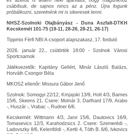
és azelőtt is tettem neki ajánlatot, hogy magunkhoz
csábítsuk, de sajnos nincs az a pénz. Újra fogunk
próbálkozni, szeretnénk mi is sikeresek lenni.
NHSZ-Szolnoki Olajbányász - Duna Aszfalt-DTKH
Kecskemét 101-75 (19-11, 28-26, 28-21, 26-17)
Tippmix Férfi NBI A-csoport alapszakasz, 17. forduló
2026. január 22., csütörtök 18:00 - Szolnok Városi
Sportcsarnok
Játékvezetők: Kapitány Gellért, Minár László Balázs,
Horváth Csongor Béla
MKOSZ ellenőr: Missura Gábor Jenő
Szolnok: Somogyi 22/12, Krnjajski 13/9, Holt 4/3, Barnes
15/6, Skeens 21. Csere: Molnár 3, Darthard 17/9, Arabo
-, Huszár -, Vrabac -, Rudner 6/6.
Kecskemét: Wittmann 4/3, Jarvi 15/6, Dautovics 16/9,
Tomasevics 12/3, Karahodzsics 2. Csere: Szemerédi -,
Ladovszky 8/6, Kelenföldi -, Kertli 4, Tóth B. 6/6, Ivkovics