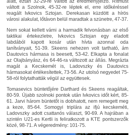
alatt, eztán 32-29-re váltott az eredményjelző. Ritmust
váltott a Szolnok, 45-32-re léptek el, erre időkéréssel
reagált Ivkovics Sztojan. Derekasan küzdött a hírös
városi alakulat, lőtávon belül maradtak a szünetre, 47-37.
Nem sokat kellett várni a harmadik felvonásban az első
taktikai értekezletre, Ivkovics Sztojan egy eladott
labdából kapott kosár után hívta azonnal oda
tanítványait, 51-39. Skeens nehezen volt tartható, ám
Dautovics hármasa is beesett, 53-42. Elkapta a fonalat
az Olajbányász, és 64-46-ra változott az állás. Megrázta
magát a Kecskemét is, Ladovszky és Dautovics
hármasokat értékesítettek, 73-56. Az utolsó negyedet 75-
58-ról folytathatták végül az együttesek.
Tomasevics büntetőjére Darthard és Skeens reagáltak,
80-59. Újabb szolnoki pontok után Ivkovics időt kért, 85-
61. Jarvi három büntetőt is dobhatott, nem remegett meg
a keze, 85-64. Somogyi triplára az ifjú kecskeméti,
Ladovszky adott csattanós választ, 90-69. A hajrában a
szintén U21-es Kertli is feliratkozott a KTE pontszerzők
közé, 98-71. A végeredmény: 101-75.