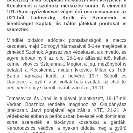
Kecskemét a szolnoki mérkőzés során. A címvédő
101-75-ös győzelmével véget érő összecsapáson az
U21-ből Ladovszky, Kertli és Szemerédi is
lehetőséget kaptak, és bátor játékkal pontokat is
szereztek.
Mindkét oldalon adódtak pontatlanságok a meccs
kezdetén, majd Somogyi hármasaival 8-1-re meglépett a
címvédő Szolnok. Agresszívan védekezett a címvédő, és
egyre jobban nyílt az olló, 15-1-es állásnál időt kellett
kérnie Ivkovics Sztojannak. Megtört a jég, mezőnyből is
betalált a Kecskemét, miután Ivkovics Milán és Tóth
Barna hármasa került a helyére, 19-7. Schöll és
Dautovics a gyűrű alatt voltak határozottak, az első tíz
perc végére így sikerült tovább zárkózni, 19-11.
Tomasevics és Jarvi is triplával jelentkezett, 19-17-nél
Vedran Bosznics rendelte magához az Olajbányász
játékosait. Jarvi pontjaival egalizált a KTE, 21-21. A
védekezés ebben a periódusban kevésbé volt domináns,
sorra szerezték a látványos kosarakat a gárdák.
Karahodzsics védővel a nyakán oldotta meg a gyűrű