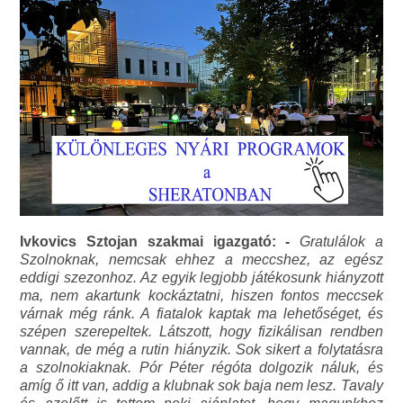
Ivkovics Sztojan szakmai igazgató: -
Gratulálok a
Szolnoknak, nemcsak ehhez a meccshez, az egész
eddigi szezonhoz. Az egyik legjobb játékosunk hiányzott
ma, nem akartunk kockáztatni, hiszen fontos meccsek
várnak még ránk. A fiatalok kaptak ma lehetőséget, és
szépen szerepeltek. Látszott, hogy fizikálisan rendben
vannak, de még a rutin hiányzik. Sok sikert a folytatásra
a szolnokiaknak. Pór Péter régóta dolgozik náluk, és
amíg ő itt van, addig a klubnak sok baja nem lesz. Tavaly