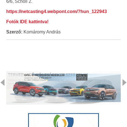
6/6, Schöll 2.
https://netcasting4.webpont.com/?hun_122943
Fotók IDE kattintva!
Szerző:
Komáromy András