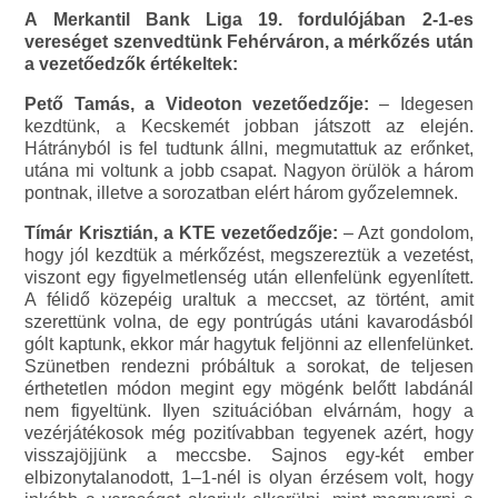
A Merkantil Bank Liga 19. fordulójában 2-1-es
vereséget szenvedtünk Fehérváron, a mérkőzés után
a vezetőedzők értékeltek:
Pető Tamás, a Videoton vezetőedzője:
– Idegesen
kezdtünk, a Kecskemét jobban játszott az elején.
Hátrányból is fel tudtunk állni, megmutattuk az erőnket,
utána mi voltunk a jobb csapat. Nagyon örülök a három
pontnak, illetve a sorozatban elért három győzelemnek.
Tímár Krisztián, a KTE vezetőedzője:
– Azt gondolom,
hogy jól kezdtük a mérkőzést, megszereztük a vezetést,
viszont egy figyelmetlenség után ellenfelünk egyenlített.
A félidő közepéig uraltuk a meccset, az történt, amit
szerettünk volna, de egy pontrúgás utáni kavarodásból
gólt kaptunk, ekkor már hagytuk feljönni az ellenfelünket.
Szünetben rendezni próbáltuk a sorokat, de teljesen
érthetetlen módon megint egy mögénk belőtt labdánál
nem figyeltünk. Ilyen szituációban elvárnám, hogy a
vezérjátékosok még pozitívabban tegyenek azért, hogy
visszajöjjünk a meccsbe. Sajnos egy-két ember
elbizonytalanodott, 1–1-nél is olyan érzésem volt, hogy