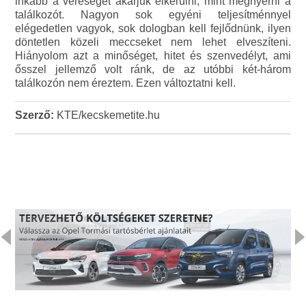
inkább a vereséget akarjuk elkerülni, mint megnyerni a
találkozót. Nagyon sok egyéni teljesítménnyel
elégedetlen vagyok, sok dologban kell fejlődnünk, ilyen
döntetlen közeli meccseket nem lehet elveszíteni.
Hiányolom azt a minőséget, hitet és szenvedélyt, ami
ősszel jellemző volt ránk, de az utóbbi két-három
találkozón nem éreztem. Ezen változtatni kell.
Szerző:
KTE/kecskemetite.hu