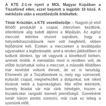
A KTE 2-1-re nyert a MOL Magyar Kupában a
Tiszafüred ellen, ezzel bejutott a legjobb 16 közé. A
mérkőzés után a vezetőedzők értékeltek:
Tímár Krisztián, a KTE vezetőedzője:
– Nagyon jó első
félidőt produkált a csapat, intenzíven kezdtünk,
ellenfelünk alig tudott átjönni a félpályán. Az egész
meccset tekintve viszont sajnálom, hogy a
helyzetkihasználásunk nem volt megfelelő, ebben
fejlődnünk kell. Ezeken a meccseken a továbbjutás
ugyanakkor a legfontosabb, amit a rendes játékidőben el
tudtunk dönteni, így ott vagyunk a következő körben,
aminek örülök. A mentalitás most is rendben volt, de
előbb lezárhattuk volna a meccset, a második félidőben
már kevésbé voltunk élesek, de ez is tanulság.
Elismerés jár a Tiszafürednek is, mely egy szervezett,
kulturált csapat, megnehezített a dolgunkat, sok sikert
kívánok nekik a bajnokságban. Már előre tekintünk,
komoly feladat vár már ránk hétvégén, hiszen a
tiszakécskei rangadó kiemelt jelentőségű. Szeretnénk
ismét három pontot szerezni, már csak ez lebeg a
szemünk előtt.