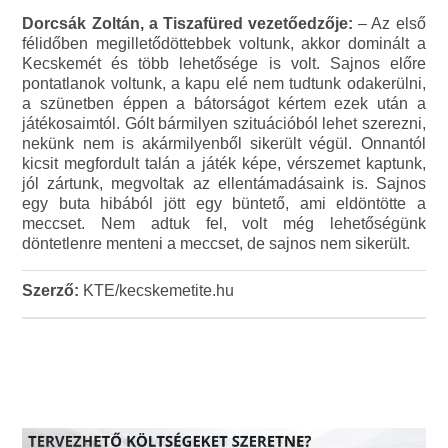
Dorcsák Zoltán, a Tiszafüred vezetőedzője:
– Az első
félidőben megilletődöttebbek voltunk, akkor dominált a
Kecskemét és több lehetősége is volt. Sajnos előre
pontatlanok voltunk, a kapu elé nem tudtunk odakerülni,
a szünetben éppen a bátorságot kértem ezek után a
játékosaimtól. Gólt bármilyen szituációból lehet szerezni,
nekünk nem is akármilyenből sikerült végül. Onnantól
kicsit megfordult talán a játék képe, vérszemet kaptunk,
jól zártunk, megvoltak az ellentámadásaink is. Sajnos
egy buta hibából jött egy büntető, ami eldöntötte a
meccset. Nem adtuk fel, volt még lehetőségünk
döntetlenre menteni a meccset, de sajnos nem sikerült.
Szerző:
KTE/kecskemetite.hu