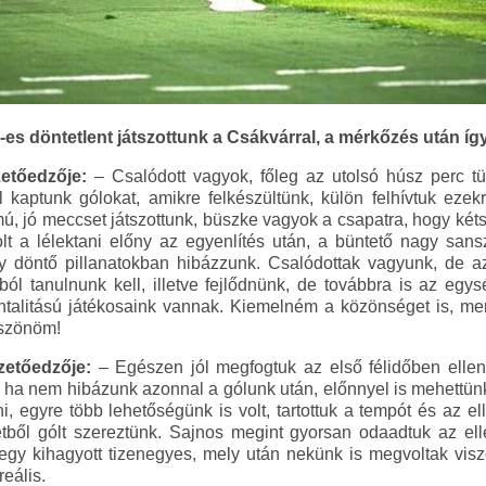
2-es döntetlent játszottunk a Csákvárral, a mérkőzés után í
etőedzője:
– Csalódott vagyok, főleg az utolsó húsz perc t
kaptunk gólokat, amikre felkészültünk, külön felhívtuk ezekr
, jó meccset játszottunk, büszke vagyok a csapatra, hogy kétsze
lt a lélektani előny az egyenlítés után, a büntető nagy san
 döntő pillanatokban hibázzunk. Csalódottak vagyunk, de az
kból tanulnunk kell, illetve fejlődnünk, de továbbra is az e
talitású játékosaink vannak. Kiemelném a közönséget is, mert
öszönöm!
zetőedzője:
– Egészen jól megfogtuk az első félidőben ellen
, ha nem hibázunk azonnal a gólunk után, előnnyel is mehettün
ni, egyre több lehetőségünk is volt, tartottuk a tempót és az 
tből gólt szereztünk. Sajnos megint gyorsan odaadtuk az ell
egy kihagyott tizenegyes, mely után nekünk is megvoltak visz
eális.