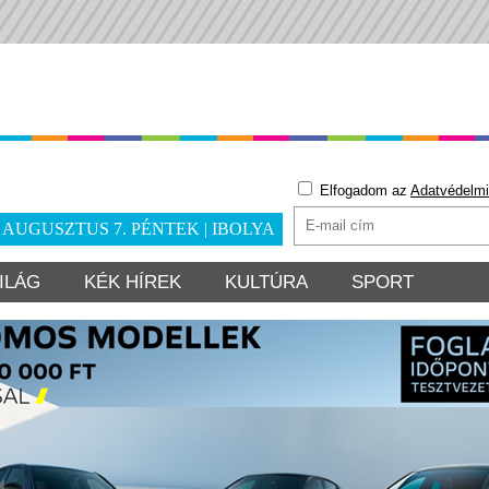
Elfogadom az
Adatvédelmi
. AUGUSZTUS 7. PÉNTEK | IBOLYA
ILÁG
KÉK HÍREK
KULTÚRA
SPORT