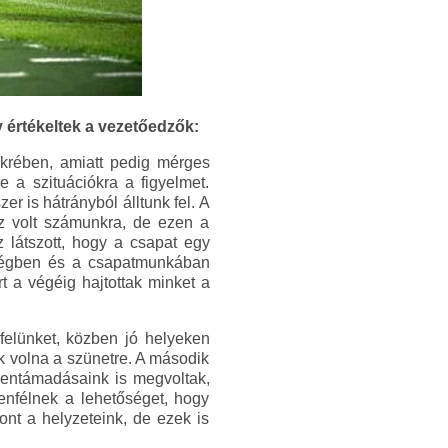
gy értékeltek a vezetőedzők:
ükrében, amiatt pedig mérges
e a szituációkra a figyelmet.
r is hátrányból álltunk fel. A
sz volt számunkra, de ezen a
 látszott, hogy a csapat egy
gységben és a csapatmunkában
 a végéig hajtottak minket a
felünket, közben jó helyeken
k volna a szünetre. A második
ellentámadásaink is megvoltak,
enfélnek a lehetőséget, hogy
ont a helyzeteink, de ezek is