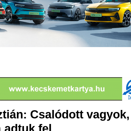
ztián: Csalódott vagyok,
 adtuk fel