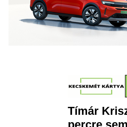
Tímár Kris
percre sem