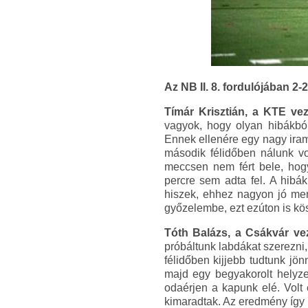
Az NB II. 8. fordulójában 2-
Tímár Krisztián, a KTE vez
vagyok, hogy olyan hibákból 
Ennek ellenére egy nagy iramú
második félidőben nálunk vo
meccsen nem fért bele, hogy
percre sem adta fel. A hibá
hiszek, ehhez nagyon jó men
győzelembe, ezt ezúton is k
Tóth Balázs, a Csákvár ve
próbáltunk labdákat szerezni
félidőben kijjebb tudtunk jön
majd egy begyakorolt helyze
odaérjen a kapunk elé. Volt 
kimaradtak. Az eredmény így r