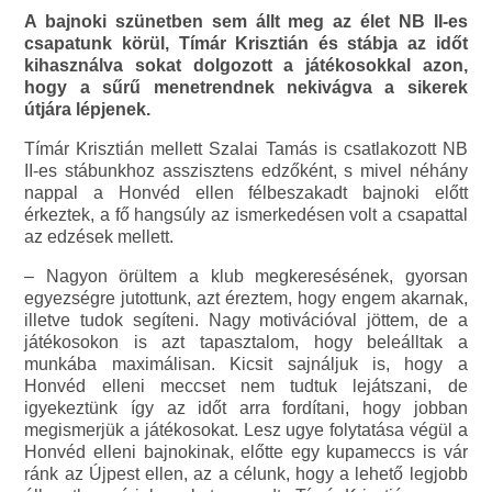
A bajnoki szünetben sem állt meg az élet NB II-es
csapatunk körül, Tímár Krisztián és stábja az időt
kihasználva sokat dolgozott a játékosokkal azon,
hogy a sűrű menetrendnek nekivágva a sikerek
útjára lépjenek.
Tímár Krisztián mellett Szalai Tamás is csatlakozott NB
II-es stábunkhoz asszisztens edzőként, s mivel néhány
nappal a Honvéd ellen félbeszakadt bajnoki előtt
érkeztek, a fő hangsúly az ismerkedésen volt a csapattal
az edzések mellett.
– Nagyon örültem a klub megkeresésének, gyorsan
egyezségre jutottunk, azt éreztem, hogy engem akarnak,
illetve tudok segíteni. Nagy motivációval jöttem, de a
játékosokon is azt tapasztalom, hogy beleálltak a
munkába maximálisan. Kicsit sajnáljuk is, hogy a
Honvéd elleni meccset nem tudtuk lejátszani, de
igyekeztünk így az időt arra fordítani, hogy jobban
megismerjük a játékosokat. Lesz ugye folytatása végül a
Honvéd elleni bajnokinak, előtte egy kupameccs is vár
ránk az Újpest ellen, az a célunk, hogy a lehető legjobb