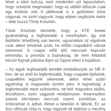
lehet a siker kulcsa, mert mindenkin azt tapasztalom,
hogy szeretné megmutatni, hogy az utóbbi időszak csak
egy kisiklás volt. A játékosok is a győzelem ízére
vágynak, mi azért vagyunk, hogy ebben segítsünk nekik
– tette hozzá Tímár Krisztián.
Tímár Krisztián kiemelte, hogy a KTE kerete
gyakorlatilag a legfiatalabb a mezőnyben, így sok
fejlődési lehetőség van benne, ugyanakkor az egyének
csak akkor lehetnek azok, ha előbb csapatként válnak
sikeressé. A csapat előtt álló meccsek kapcsán
elmondta, a prioritás a bajnokság, de nem feltartott
kézzel fognak pályára lépni az Újpest ellen a kupában.
– Az egyik legfiatalabb kerettel rendelkezünk az NB II-
ben, de az első és legfontosabb, hogy csapatot építsünk,
csapatként legyünk sikeresek, akkor lehet aztán
egyénileg is magasabb szintre jutni. A bajnokság a
legfontosabb most számunkra, ott kell magunkra találni,
felzárkózni, ezen vagyunk mindannyian. Amennyiben
tudunk két-három meccset nyerni zsinórban, az
önbizalmat is adhat, illetve a tabellán is látszik. Ez az
őszi időszak célja is, hogy legyünk ott stabilan a mezőny