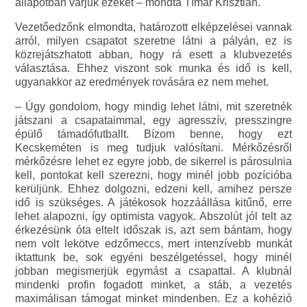
állapotban várjuk ezeket – mondta Tímár Krisztián.
Vezetőedzőnk elmondta, határozott elképzelései vannak
arról, milyen csapatot szeretne látni a pályán, ez is
közrejátszhatott abban, hogy rá esett a klubvezetés
választása. Ehhez viszont sok munka és idő is kell,
ugyanakkor az eredmények rovására ez nem mehet.
– Úgy gondolom, hogy mindig lehet látni, mit szeretnék
játszani a csapataimmal, egy agresszív, presszingre
épülő támadófutballt. Bízom benne, hogy ezt
Kecskeméten is meg tudjuk valósítani. Mérkőzésről
mérkőzésre lehet ez egyre jobb, de sikerrel is párosulnia
kell, pontokat kell szerezni, hogy minél jobb pozícióba
kerüljünk. Ehhez dolgozni, edzeni kell, amihez persze
idő is szükséges. A játékosok hozzáállása kitűnő, erre
lehet alapozni, így optimista vagyok. Abszolút jól telt az
érkezésünk óta eltelt időszak is, azt sem bántam, hogy
nem volt lekötve edzőmeccs, mert intenzívebb munkát
iktattunk be, sok egyéni beszélgetéssel, hogy minél
jobban megismerjük egymást a csapattal. A klubnál
mindenki profin fogadott minket, a stáb, a vezetés
maximálisan támogat minket mindenben. Ez a kohézió