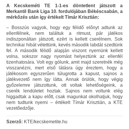
A Kecskeméti TE 1-1-es döntetlent játszott a
Merkantil Bank Liga 10. fordulójában Békéscsabán, a
mérkőzés után így értékelt Tímár Krisztián:
– Bosszús vagyok, hogy egy félidő előnyt adtunk az
ellenfélnek, nem találtuk a ritmust, pár játékos
indiszponáltan játszott, ezért is kellett cserélnem. Sok
technikai hibát vétettünk, kevés második labdát szedtünk
fel. A második félidő alapján viszont nyernünk kellett
volna, sokszor nagy nyomást helyeztünk az ellenfél
tizenhatosára. Volt egy gólunk, amit majd szeretnék még
visszanézni, mert első látásra úgy éreztem, hogy a
játékosom egyszerűen túlugrotta a kapust, sajnos a
játékvezető nem így látta. Annak örülök, hogy végig
győzelemre játszottunk, ott voltak lehetőségeink, a
cserék lendületet hoztak. Sajnos nem voltunk elég
higgadtak a kapu előtt, csak magunkat okolhatjuk, hogy
nem tudtunk nyerni – értékelt Tímár Krisztián, a KTE
vezetőedzője.
Szerző:
KTE/kecskemetite.hu