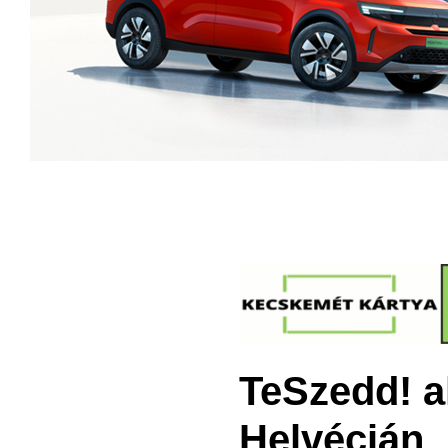
TeSzedd! a
Helvécián