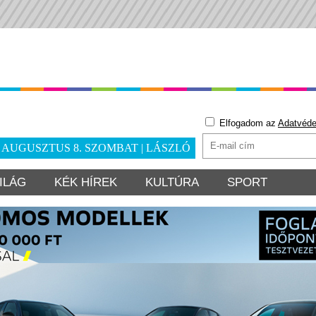
Elfogadom az
Adatvéde
. AUGUSZTUS 8. SZOMBAT | LÁSZLÓ
ILÁG
KÉK HÍREK
KULTÚRA
SPORT