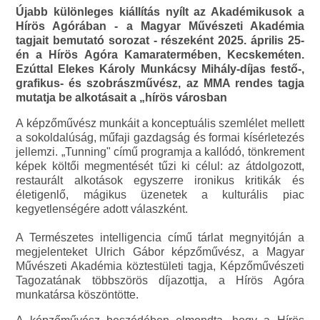
Újabb különleges kiállítás nyílt az Akadémikusok a
Hírös Agórában - a Magyar Művészeti Akadémia
tagjait bemutató sorozat - részeként 2025. április 25-
én a Hírös Agóra Kamaratermében, Kecskeméten.
Ezúttal Elekes Károly Munkácsy Mihály-díjas festő-,
grafikus- és szobrászművész, az MMA rendes tagja
mutatja be alkotásait a „hírös városban
A képzőművész munkáit a konceptuális szemlélet mellett
a sokoldalúság, műfaji gazdagság és formai kísérletezés
jellemzi. „Tunning" című programja a kallódó, tönkrement
képek költői megmentését tűzi ki célul: az átdolgozott,
restaurált alkotások egyszerre ironikus kritikák és
életigenlő, mágikus üzenetek a kulturális piac
kegyetlenségére adott válaszként.
A Természetes intelligencia című tárlat megnyitóján a
megjelenteket Ulrich Gábor képzőművész, a Magyar
Művészeti Akadémia köztestületi tagja, Képzőművészeti
Tagozatának többszörös díjazottja, a Hírös Agóra
munkatársa köszöntötte.