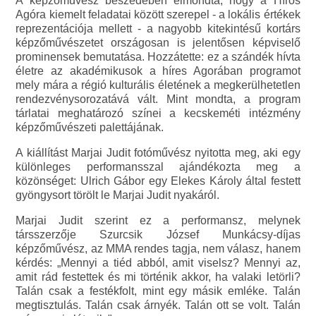
A képzőművész beszédében elmondta, hogy a Hírös
Agóra kiemelt feladatai között szerepel - a lokális értékek
reprezentációja mellett - a nagyobb kitekintésű kortárs
képzőművészetet országosan is jelentősen képviselő
prominensek bemutatása. Hozzátette: ez a szándék hívta
életre az akadémikusok a híres Agorában programot
mely mára a régió kulturális életének a megkerülhetetlen
rendezvénysorozatává vált. Mint mondta, a program
tárlatai meghatározó színei a kecskeméti intézmény
képzőművészeti palettájának.
A kiállítást Marjai Judit fotóművész nyitotta meg, aki egy
különleges performansszal ajándékozta meg a
közönséget: Ulrich Gábor egy Elekes Károly által festett
gyöngysort törölt le Marjai Judit nyakáról.
Marjai Judit szerint ez a performansz, melynek
társszerzője Szurcsik József Munkácsy-díjas
képzőművész, az MMA rendes tagja, nem válasz, hanem
kérdés: „Mennyi a tiéd abból, amit viselsz? Mennyi az,
amit rád festettek és mi történik akkor, ha valaki letörli?
Talán csak a festékfolt, mint egy másik emléke. Talán
megtisztulás. Talán csak árnyék. Talán ott se volt. Talán