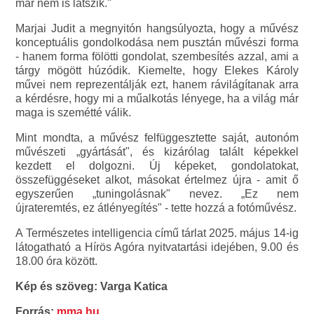
már nem is látszik."
Marjai Judit a megnyitón hangsúlyozta, hogy a művész
konceptuális gondolkodása nem pusztán művészi forma
- hanem forma fölötti gondolat, szembesítés azzal, ami a
tárgy mögött húzódik. Kiemelte, hogy Elekes Károly
művei nem reprezentálják ezt, hanem rávilágítanak arra
a kérdésre, hogy mi a műalkotás lényege, ha a világ már
maga is szemétté válik.
Mint mondta, a művész felfüggesztette saját, autonóm
művészeti „gyártását", és kizárólag talált képekkel
kezdett el dolgozni. Új képeket, gondolatokat,
összefüggéseket alkot, másokat értelmez újra - amit ő
egyszerűen „tuningolásnak" nevez. „Ez nem
újrateremtés, ez átlényegítés" - tette hozzá a fotóművész.
A Természetes intelligencia című tárlat 2025. május 14-ig
látogatható a Hírös Agóra nyitvatartási idejében, 9.00 és
18.00 óra között.
Kép és szöveg: Varga Katica
Forrás:
mma.hu