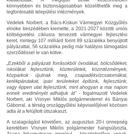
könnyebben és biztonságosabban közelíthetők meg a
legfontosabb települési intézmények.
Vedelek Norbert, a Bács-Kiskun Vármegyei Közgyűlés
elnöke beszédében kiemelte, a 2021-2027 közötti uniós
költségvetési ciklusra tervezett vármegyei fejlesztési
keret, mintegy 107 milliárd forint 89 százaléka benyújtott
pályázattal, 56 százaléka pedig már hatályos támogatási
szerződéssel le van kötve.
„Ezekből a pályázati forrásokból óvodákat, bölcsődéket,
iskolákat fejlesztünk, közterületek, közintézmények,
közparkok újulnak meg, csapadékvízcsatornákat,
kerékpárutakat, ipari területeket építünk, fejlesztünk,
vagy éppen utat fejlesztünk, mint ahogyan a mai napon
ennek eredményét adhatjuk át"
- fogalmazott Vedelek
Norbert, aki Visnyei Miklós polgármesterrel és Bányai
Gáborral, a térség országgyűlési képviselőjével közösen
adta át a felújított útszakaszt.
A szalagvágást követően, az augusztus 20-i ünnepség
keretében Visnyei Miklós polgármester hangsúlyozta,
Zsana folyamatosan megújul - köszönhetően annak,