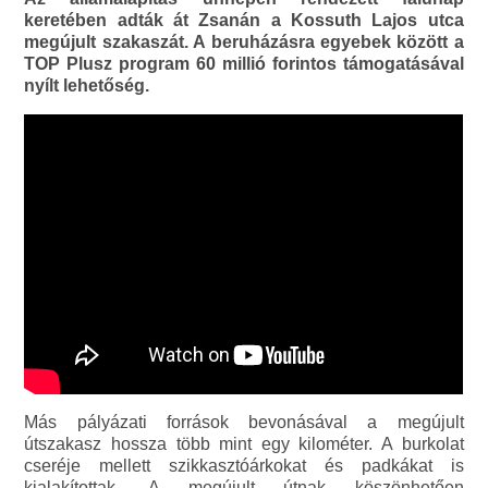
keretében adták át Zsanán a Kossuth Lajos utca
megújult szakaszát. A beruházásra egyebek között a
TOP Plusz program 60 millió forintos támogatásával
nyílt lehetőség.
Más pályázati források bevonásával a megújult
útszakasz hossza több mint egy kilométer. A burkolat
cseréje mellett szikkasztóárkokat és padkákat is
kialakítottak. A megújult útnak köszönhetően