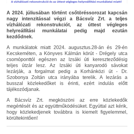
A 2024. júliusában történt csőtöréssorozat kapcsán
nagy intenzitással végzi a Bácsvíz Zrt. a teljes
vízhálózati rekonstrukciót, az úttest végleges
helyreállítási munkálatai pedig majd ezután
kezdődnek.
A munkálatok miatt 2024. augusztus.28-án és 29-én
Kecskeméten, a Könyves Kálmán körút - Drégely utca
csomóponttól egészen az Izsáki úti kereszteződésig
teljes útzár lesz. Az Izsáki úti kanyarodó sávokat
lezárják, a forgalmat pedig a Korhánközi út - Dr.
Szobonya Zoltán utca irányába terelik. A lezárás a
busszal közlekedőket is érinti, ezért indulás előtt
tájékozódjanak.
A Bácsvíz Zrt. megköszöni az erre közlekedők
megértését és az együttműködésüket. Egyúttal azt kérik,
hogy közlekedjenek továbbra is kiemelt figyelemmel,
körültekintően!