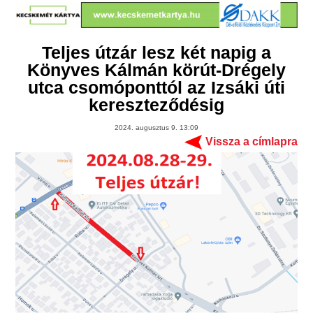
Teljes útzár lesz két napig a
Könyves Kálmán körút-Drégely
utca csomóponttól az Izsáki úti
kereszteződésig
2024. augusztus 9. 13:09
Vissza a címlapra