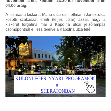
november 4-én, kedden 23:30-tól november 5-én
04:00 óráig.
A lezárás a kiskörút Mária utca és Hoffmann János utca
közötti szakaszát érinti (teljes útzár) azzal, hogy a
kiskörút forgalma már a Kápolna utcai jelzőlámpás
csomópontnál el lesz terelve a Kápolna utca felé.