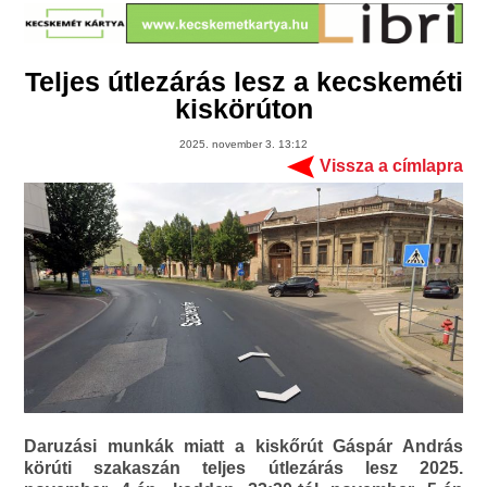
Teljes útlezárás lesz a kecskeméti
kiskörúton
2025. november 3. 13:12
Vissza a címlapra
Daruzási munkák miatt a kiskőrút Gáspár András
körúti szakaszán teljes útlezárás lesz 2025.