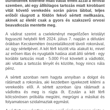
bűntettének kísérlete miatt vádat emelt azzal a férfival
szemben, aki egy állítólagos tartozás miatt kirobbant
vitát követő verekedés során páros lábbal, teljes
erőből ráugrott a földön fekvő sértett mellkasára,
akinek az életét csak a gyors és szakszerű orvosi
beavatkozás mentette meg.
A vádirat szerint a cselekményt megelőzően kristályt
fogyasztó helybéli férfi 2024. július 7. napján a délutáni
órákban Kecskeméten összetalálkozott távoli rokonával,
az ügy sértettjével. A két férfi között vita alakult ki, mivel
az erősen ittas és nyugtatók hatása alatt álló sértett - egy
korábbi tartozás miatt - 5.000 Ft-ot követelt a vádlottól,
aki vitatta a tartozás tényét és közölte, hogy nincs nála
pénz.
A sértett azonban nem hagyta annyiban a dolgot és
rátámadt a rokonára, aki kezdetben igyekezett kitérni a
verekedés elől. A sértett azonban újra rátámadt a
vádlottra és meg is rúgta őt. Ezután a két férfi
kölcsönösen próbálta megütni, megrúgni a másikat és
folyamatosan szidalmaztak egymást.