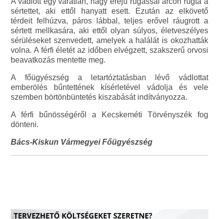
A vádlott egy váratlan, nagy erejű rúgással arcon rúgta a
sértettet, aki ettől hanyatt esett. Ezután az elkövető
térdeit felhúzva, páros lábbal, teljes erővel ráugrott a
sértett mellkasára, aki ettől olyan súlyos, életveszélyes
sérüléseket szenvedett, amelyek a halálát is okozhatták
volna. A férfi életét az időben elvégzett, szakszerű orvosi
beavatkozás mentette meg.
A főügyészség a letartóztatásban lévő vádlottat
emberölés bűntettének kísérletével vádolja és vele
szemben börtönbüntetés kiszabását indítványozza.
A férfi bűnösségéről a Kecskeméti Törvényszék fog
dönteni.
Bács-Kiskun Vármegyei Főügyészség