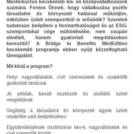
Mesterkurzus kecskeméti kis- és középvállalkozások
számára. Fontos Önnek, hogy vállalkozása pozitív
társadalmi és környezeti hatással működjön,
miközben üzleti szempontból is erősödik? Szeretné
tudatosan beépíteni a fenntarthatóságot és az ESG-
szempontokat cége működésébe, nem csupán
elméleti, hanem gyakorlati megoldásokon
keresztül? A Bridge to Benefits MiniEdition
kecskeméti programja ebben nyújt kézzelfogható
támogatást.
Mit kínál a program?
Helyi nagyvállalatok, civil szervezetek és szakértők
gyakorlati tanácsai
Jó példák, bevált eszközök és jövőálló üzleti
megoldások
Segítség a társadalmi és környezeti ügyek üzleti
modellbe való beépítéséhez
Együttműködések ösztönzése kkv-k, nagyvállalatok és
civil szereplők között