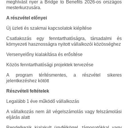
meghívást nyer a Bridge to Benefits 2026-os országos
mesterkurzusára.
A részvétel előnyei
Új üzleti és szakmai kapcsolatok kiépítése
Csatlakozás egy fenntarthatóságra, társadalmi és
környezeti hasznosságra nyitott vállalkozói közösséghez
Versenyelőny kialakítása és erősítése
Közös fenntarthatósági projektek tervezése
A program térítésmentes, a részvétel sikeres
jelentkezéshez kötött
Részvételi feltételek
Legalább 1 éve működő vállalkozás
A vállalkozás nem áll végelszámolás vagy felszámolási
eljárás alatt
Rendelkezik kialakult ügyfélkörrel, támogatókkal vagy