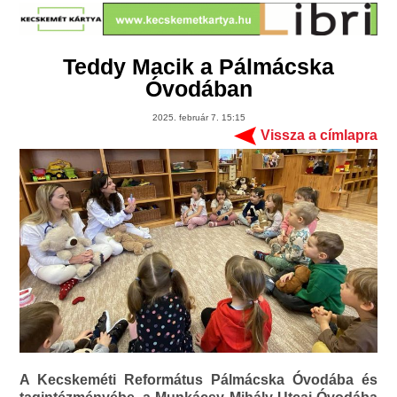
Teddy Macik a Pálmácska
Óvodában
2025. február 7. 15:15
Vissza a címlapra
A Kecskeméti Református Pálmácska Óvodába és