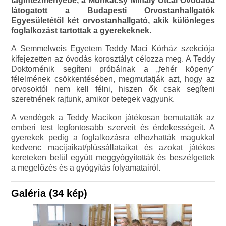
tagintézményébe, a Munkácsy Mihály Utcai Óvodába
látogatott a Budapesti Orvostanhallgatók
Egyesületétől két orvostanhallgató, akik különleges
foglalkozást tartottak a gyerekeknek.
A Semmelweis Egyetem Teddy Maci Kórház szekciója
kifejezetten az óvodás korosztályt célozza meg. A Teddy
Doktornénik segíteni próbálnak a „fehér köpeny"
félelmének csökkentésében, megmutatják azt, hogy az
orvosoktól nem kell félni, hiszen ők csak segíteni
szeretnének rajtunk, amikor betegek vagyunk.
A vendégek a Teddy Macikon játékosan bemutatták az
emberi test legfontosabb szerveit és érdekességeit. A
gyerekek pedig a foglalkozásra elhozhatták magukkal
kedvenc macijaikat/plüssállataikat és azokat játékos
kereteken belül együtt meggyógyították és beszélgettek
a megelőzés és a gyógyítás folyamatairól.
Galéria (34 kép)