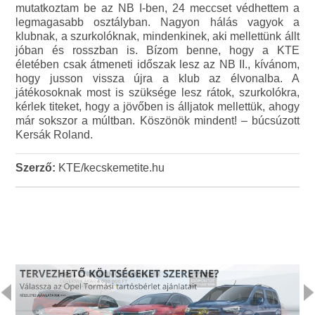
mutatkoztam be az NB I-ben, 24 meccset védhettem a
legmagasabb osztályban. Nagyon hálás vagyok a
klubnak, a szurkolóknak, mindenkinek, aki mellettünk állt
jóban és rosszban is. Bízom benne, hogy a KTE
életében csak átmeneti időszak lesz az NB II., kívánom,
hogy jusson vissza újra a klub az élvonalba. A
játékosoknak most is szüksége lesz rátok, szurkolókra,
kérlek titeket, hogy a jövőben is álljatok mellettük, ahogy
már sokszor a múltban. Köszönök mindent! – búcsúzott
Kersák Roland.
Szerző:
KTE/kecskemetite.hu