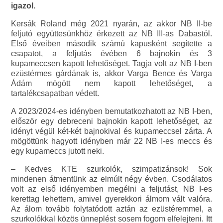
igazol.
Kersák Roland még 2021 nyarán, az akkor NB II-be
feljutó együttesünkhöz érkezett az NB III-as Dabastól.
Első éveiben második számú kapusként segítette a
csapatot, a feljutás évében 6 bajnokin és 3
kupameccsen kapott lehetőséget. Tagja volt az NB I-ben
ezüstérmes gárdának is, akkor Varga Bence és Varga
Ádám mögött nem kapott lehetőséget, a
tartalékcsapatban védett.
A 2023/2024-es idényben bemutatkozhatott az NB I-ben,
először egy debreceni bajnokin kapott lehetőséget, az
idényt végül két-két bajnokival és kupameccsel zárta. A
mögöttünk hagyott idényben már 22 NB I-es meccs és
egy kupameccs jutott neki.
– Kedves KTE szurkolók, szimpatizánsok! Sok
mindenen átmentünk az elmúlt négy évben. Csodálatos
volt az első idényemben megélni a feljutást, NB I-es
kerettag lehettem, amivel gyerekkori álmom vált valóra.
Az álom tovább folytatódott aztán az ezüstéremmel, a
szurkolókkal közös ünneplést sosem fogom elfelejteni. Itt