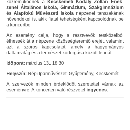
közreműködnek a
Kecskeméti Kodály Zoltán Ének-
zenei Általános Iskola, Gimnázium, Szakgimnázium
és Alapfokú Művészeti Iskola
népzenei tanszakának
növendékei is, akik fiatal tehetségként kapcsolódnak be
a koncertbe.
Az esemény célja, hogy a résztvevők testközelből
élhessék át a népzene közösségteremtő erejét, valamint
azt a szoros kapcsolatot, amely a hagyományos
dallamvilág és a természet körforgása között fennáll.
Időpont:
március 13., 18:30
Helyszín:
Népi Iparművészeti Gyűjtemény
, Kecskemét
A szervezők minden érdeklődőt szeretettel várnak az
eseményre. A koncerten való részvétel
ingyenes
.