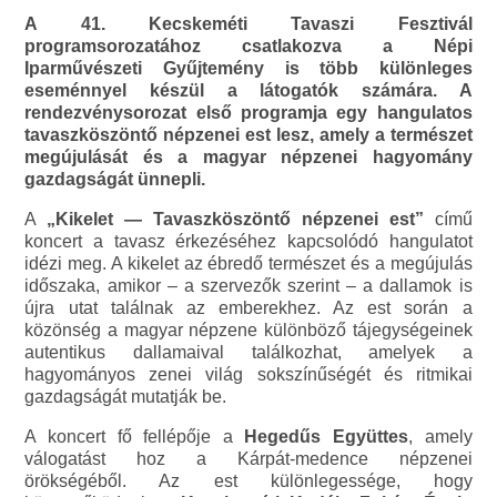
A 41. Kecskeméti Tavaszi Fesztivál
programsorozatához csatlakozva a Népi
Iparművészeti Gyűjtemény is több különleges
eseménnyel készül a látogatók számára. A
rendezvénysorozat első programja egy hangulatos
tavaszköszöntő népzenei est lesz, amely a természet
megújulását és a magyar népzenei hagyomány
gazdagságát ünnepli.
A
„Kikelet — Tavaszköszöntő népzenei est”
című
koncert a tavasz érkezéséhez kapcsolódó hangulatot
idézi meg. A kikelet az ébredő természet és a megújulás
időszaka, amikor – a szervezők szerint – a dallamok is
újra utat találnak az emberekhez. Az est során a
közönség a magyar népzene különböző tájegységeinek
autentikus dallamaival találkozhat, amelyek a
hagyományos zenei világ sokszínűségét és ritmikai
gazdagságát mutatják be.
A koncert fő fellépője a
Hegedűs Együttes
, amely
válogatást hoz a Kárpát-medence népzenei
örökségéből. Az est különlegessége, hogy