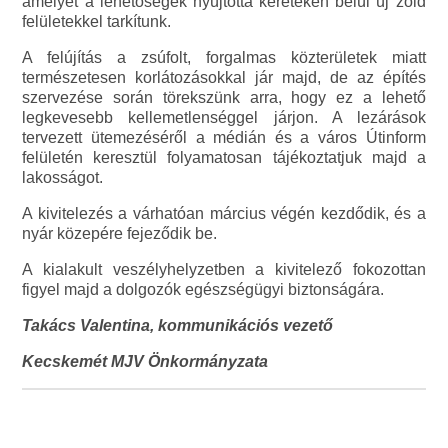
amelyet a lehetőségek nyújtotta kereteken belül új zöld
felületekkel tarkítunk.
A felújítás a zsúfolt, forgalmas közterületek miatt
természetesen korlátozásokkal jár majd, de az építés
szervezése során törekszünk arra, hogy ez a lehető
legkevesebb kellemetlenséggel járjon. A lezárások
tervezett ütemezéséről a médián és a város Útinform
felületén keresztül folyamatosan tájékoztatjuk majd a
lakosságot.
A kivitelezés a várhatóan március végén kezdődik, és a
nyár közepére fejeződik be.
A kialakult veszélyhelyzetben a kivitelező fokozottan
figyel majd a dolgozók egészségügyi biztonságára.
Takács Valentina, kommunikációs vezető
Kecskemét MJV Önkormányzata