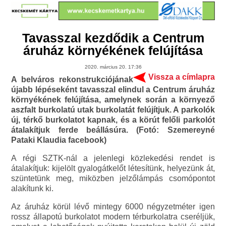
Tavasszal kezdődik a Centrum
áruház környékének felújítása
2020. március 20. 17:36
Vissza a címlapra
A belváros rekonstrukciójának
újabb lépéseként tavasszal elindul a Centrum áruház
környékének felújítása, amelynek során a környező
aszfalt burkolatú utak burkolatát felújítjuk. A parkolók
új, térkő burkolatot kapnak, és a körút felőli parkolót
átalakítjuk ferde beállásúra. (Fotó: Szemereyné
Pataki Klaudia facebook)
A régi SZTK-nál a jelenlegi közlekedési rendet is
átalakítjuk: kijelölt gyalogátkelőt létesítünk, helyezünk át,
szüntetünk meg, miközben jelzőlámpás csomópontot
alakítunk ki.
Az áruház körül lévő mintegy 6000 négyzetméter igen
rossz állapotú burkolatot modern térburkolatra cseréljük,