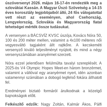
úszóversenyt 2026. május 16-17-én rendezték meg a
szlovákiai Kassán. A Magyar Úszó Szövetség a 14-15
éves korosztály legjobbjaiból álló, 24 fős válogatottal
vett részt az eseményen, ahol Csehország,
Lengyelország, Szlovákia és Magyarország fiatal
tehetségei mérték össze tudásukat.
A versenyen a BÁCSVÍZ KVSC úszója, Kovács Nóra 50,
100 és 200 méter mellen, valamint a 4x100 méteres női
vegyesváltó tagjaként állt rajtkőre. A kecskeméti
versenyző kiváló teljesítményt nyújtott, és mind a négy
versenyszámában aranyérmet szerzett.
Nóra ezzel jelentősen felülmúlta tavalyi szereplését. A
2025-ös V4 Olympic Hopes Meet-en három bronzérmet,
valamint a váltóval egy aranyérmet nyert, idén azonban
valamennyi számában a dobogó legfelső fokára állhatott
fel.
Eredményei biztató formáról árulkodnak a közelgő
bajnokságok előtt.
Felkészítő edzők:
Nagy Zoltán, Kalmár Ákos, Pálfi