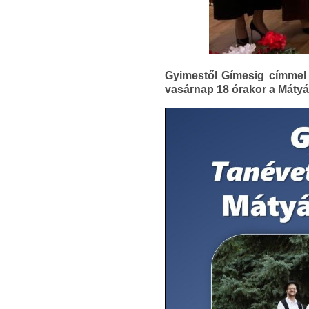
Gyimestől Gímesig címmel 
vasárnap 18 órakor a Mátyás