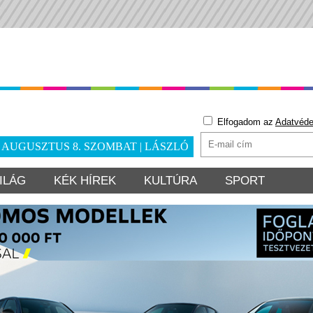
Elfogadom az
Adatvéde
. AUGUSZTUS 8. SZOMBAT | LÁSZLÓ
ILÁG
KÉK HÍREK
KULTÚRA
SPORT