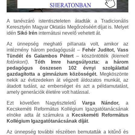
A tanévzáró istentiszteleten átadták a Tradicionális
Keresztyén Magyar Oktatás Megőrzéséért díjat is. Melyet
idén
Sikó Irén
internátusi nevelő vehetett át.
Az ünnepség megható pillanata volt, amikor az
intézmény három pedagógusát –
Fehér Juditot, Vass
Tündét és Galambos Pétert
– köszöntötték
(kiemelt
fotónkon!)
.
Tóth Imre hangsúlyozta: a három
pedagógus összesen 102 évnyi szolgálattal
gazdagította a gimnázium közösségét.
Megköszönte
nekik az évtizedeken át végzett áldozatos munkát, az
átadott tudást, az emberséget és azt a példamutatást,
amely generációk életére volt hatással.
Ezt követően Nagytiszteletű
Varga Nándor,
a
Kecskeméti Református Kollégium Igazgatótanácsának
elnöke adta át számukra a
Kecskeméti Református
Kollégium Igazgatótanácsának díját
.
Az ünnepség további részében bemutatták a kitűnő és