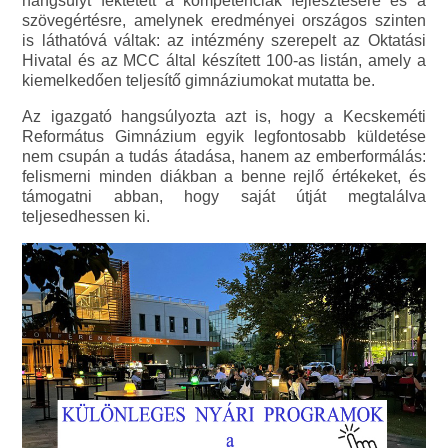
hangsúlyt fektetett a kompetenciák fejlesztésére és a
szövegértésre, amelynek eredményei országos szinten
is láthatóvá váltak: az intézmény szerepelt az Oktatási
Hivatal és az MCC által készített 100-as listán, amely a
kiemelkedően teljesítő gimnáziumokat mutatta be.
Az igazgató hangsúlyozta azt is, hogy a Kecskeméti
Református Gimnázium egyik legfontosabb küldetése
nem csupán a tudás átadása, hanem az emberformálás:
felismerni minden diákban a benne rejlő értékeket, és
támogatni abban, hogy saját útját megtalálva
teljesedhessen ki.