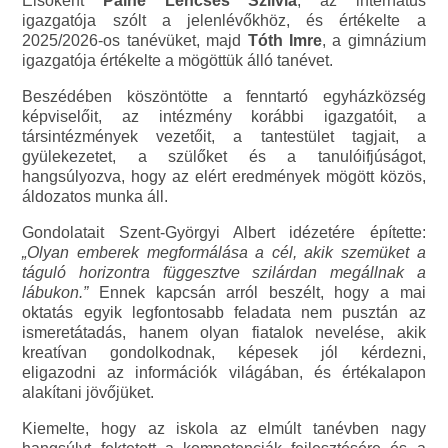
Elsőként
Pálné Lencsés Szilvia
, az internátus
igazgatója szólt a jelenlévőkhöz, és értékelte a
2025/2026-os tanévüket, majd
Tóth Imre
, a gimnázium
igazgatója értékelte a mögöttük álló tanévet.
Beszédében köszöntötte a fenntartó egyházközség
képviselőit, az intézmény korábbi igazgatóit, a
társintézmények vezetőit, a tantestület tagjait, a
gyülekezetet, a szülőket és a tanulóifjúságot,
hangsúlyozva, hogy az elért eredmények mögött közös,
áldozatos munka áll.
Gondolatait Szent-Györgyi Albert idézetére építette:
„Olyan emberek megformálása a cél, akik szemüket a
táguló horizontra függesztve szilárdan megállnak a
lábukon.”
Ennek kapcsán arról beszélt, hogy a mai
oktatás egyik legfontosabb feladata nem pusztán az
ismeretátadás, hanem olyan fiatalok nevelése, akik
kreatívan gondolkodnak, képesek jól kérdezni,
eligazodni az információk világában, és értékalapon
alakítani jövőjüket.
Kiemelte, hogy az iskola az elmúlt tanévben nagy