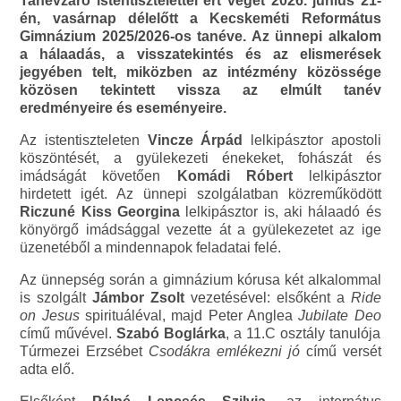
Tanévzáró istentisztelettel ért véget 2026. június 21-
én, vasárnap délelőtt a Kecskeméti Református
Gimnázium 2025/2026-os tanéve. Az ünnepi alkalom
a hálaadás, a visszatekintés és az elismerések
jegyében telt, miközben az intézmény közössége
közösen tekintett vissza az elmúlt tanév
eredményeire és eseményeire.
Az istentiszteleten
Vincze Árpád
lelkipásztor apostoli
köszöntését, a gyülekezeti énekeket, fohászát és
imádságát követően
Komádi Róbert
lelkipásztor
hirdetett igét. Az ünnepi szolgálatban közreműködött
Riczuné Kiss Georgina
lelkipásztor is, aki hálaadó és
könyörgő imádsággal vezette át a gyülekezetet az ige
üzenetéből a mindennapok feladatai felé.
Az ünnepség során a gimnázium kórusa két alkalommal
is szolgált
Jámbor Zsolt
vezetésével: elsőként a
Ride
on Jesus
spirituáléval, majd Peter Anglea
Jubilate Deo
című művével.
Szabó Boglárka
, a 11.C osztály tanulója
Túrmezei Erzsébet
Csodákra emlékezni jó
című versét
adta elő.