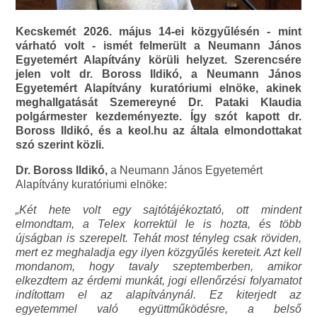
Kecskemét 2026. május 14-ei közgyűlésén - mint
várható volt - ismét felmerült a Neumann János
Egyetemért Alapítvány körüli helyzet. Szerencsére
jelen volt dr. Boross Ildikó, a Neumann János
Egyetemért Alapítvány kuratóriumi elnöke, akinek
meghallgatását Szemereyné Dr. Pataki Klaudia
polgármester kezdeményezte. Így szót kapott dr.
Boross Ildikó, és a keol.hu az általa elmondottakat
szó szerint közli.
Dr. Boross Ildikó,
a Neumann János Egyetemért
Alapítvány kuratóriumi elnöke:
„Két hete volt egy sajtótájékoztató, ott mindent
elmondtam, a Telex korrektül le is hozta, és több
újságban is szerepelt. Tehát most tényleg csak röviden,
mert ez meghaladja egy ilyen közgyűlés kereteit. Azt kell
mondanom, hogy tavaly szeptemberben, amikor
elkezdtem az érdemi munkát, jogi ellenőrzési folyamatot
indítottam el az alapítványnál. Ez kiterjedt az
egyetemmel való együttműködésre, a belső