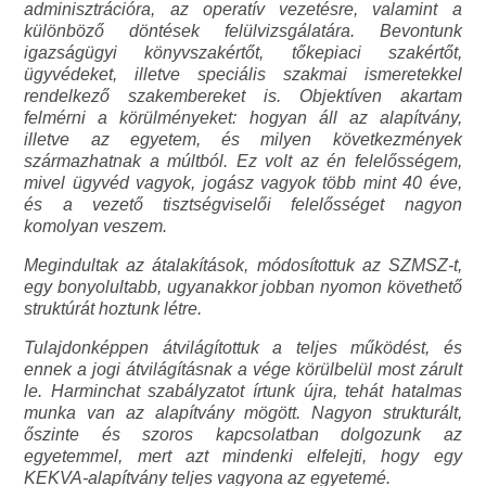
adminisztrációra, az operatív vezetésre, valamint a
különböző döntések felülvizsgálatára. Bevontunk
igazságügyi könyvszakértőt, tőkepiaci szakértőt,
ügyvédeket, illetve speciális szakmai ismeretekkel
rendelkező szakembereket is. Objektíven akartam
felmérni a körülményeket: hogyan áll az alapítvány,
illetve az egyetem, és milyen következmények
származhatnak a múltból. Ez volt az én felelősségem,
mivel ügyvéd vagyok, jogász vagyok több mint 40 éve,
és a vezető tisztségviselői felelősséget nagyon
komolyan veszem.
Megindultak az átalakítások, módosítottuk az SZMSZ-t,
egy bonyolultabb, ugyanakkor jobban nyomon követhető
struktúrát hoztunk létre.
Tulajdonképpen átvilágítottuk a teljes működést, és
ennek a jogi átvilágításnak a vége körülbelül most zárult
le. Harminchat szabályzatot írtunk újra, tehát hatalmas
munka van az alapítvány mögött. Nagyon strukturált,
őszinte és szoros kapcsolatban dolgozunk az
egyetemmel, mert azt mindenki elfelejti, hogy egy
KEKVA-alapítvány teljes vagyona az egyetemé.