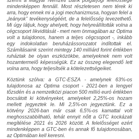
szerint a Magyar Nemzeti Bank polgárjogi felelőssége
mindenképpen fennáll. Most részletesen nem térek ki
arra, hogy ennek mi a jogi mechanizmusa, hogyan felel a
„leányok" tevékenységéért, de a felelősség levezethető.
Mi úgy látjuk, hogy ahelyett, hogy helyreállították volna a
cégcsoport likviditását - mert nem önmagában az Optima
volt a tulajdonos, hanem a teljes cégcsoport -, inkább
egy indokolatlan beruházássorozatot indítottak el.
Számításaink szerint mintegy 140 milliárd forint értékben
ruháztak be olyan eszközökbe, amelyeknek nem volt
hozamtermelő képességük. Ez az összeg elegendő lett
volna arra, hogy teljesítsék a kötelezettségeiket.
Köztünk szólva: a GTC-ESZA - amelynek 63%-os
tulajdonosa az Optima csoport - 2021-ben a lengyel
tőzsdén és a nemzetközi piacon 500 millió euró értékben
bocsátott ki kötvényeket, amelyeket 2,25%-os hozam
mellett jegyeztek le. Mi 2,5%-on jegyeztünk. Ez a
kötvény 2026-ban már csak 6,5%-os kamattal volt
meghosszabbítható, tehát ennyit nőtt a GTC kockázati
megítélése 2021 és 2026 között. A felelősséget ezért
mindenképpen a GTC-ben és annak fő tulajdonosában,
az Optimában kell keresni.