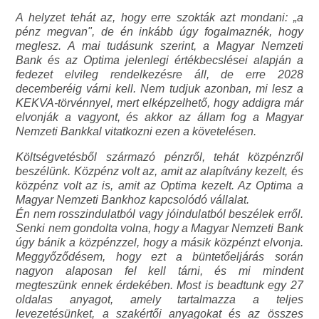
A helyzet tehát az, hogy erre szokták azt mondani: „a
pénz megvan", de én inkább úgy fogalmaznék, hogy
meglesz. A mai tudásunk szerint, a Magyar Nemzeti
Bank és az Optima jelenlegi értékbecslései alapján a
fedezet elvileg rendelkezésre áll, de erre 2028
decemberéig várni kell. Nem tudjuk azonban, mi lesz a
KEKVA-törvénnyel, mert elképzelhető, hogy addigra már
elvonják a vagyont, és akkor az állam fog a Magyar
Nemzeti Bankkal vitatkozni ezen a követelésen.
Költségvetésből származó pénzről, tehát közpénzről
beszélünk. Közpénz volt az, amit az alapítvány kezelt, és
közpénz volt az is, amit az Optima kezelt. Az Optima a
Magyar Nemzeti Bankhoz kapcsolódó vállalat.
Én nem rosszindulatból vagy jóindulatból beszélek erről.
Senki nem gondolta volna, hogy a Magyar Nemzeti Bank
úgy bánik a közpénzzel, hogy a másik közpénzt elvonja.
Meggyőződésem, hogy ezt a büntetőeljárás során
nagyon alaposan fel kell tárni, és mi mindent
megteszünk ennek érdekében. Most is beadtunk egy 27
oldalas anyagot, amely tartalmazza a teljes
levezetésünket, a szakértői anyagokat és az összes