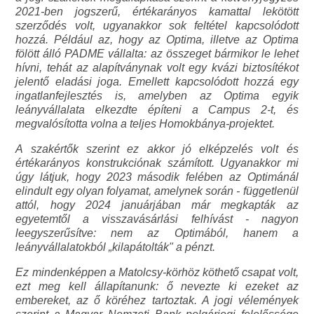
2021-ben jogszerű, értékarányos kamattal lekötött
szerződés volt, ugyanakkor sok feltétel kapcsolódott
hozzá. Például az, hogy az Optima, illetve az Optima
fölött álló PADME vállalta: az összeget bármikor le lehet
hívni, tehát az alapítványnak volt egy kvázi biztosítékot
jelentő eladási joga. Emellett kapcsolódott hozzá egy
ingatlanfejlesztés is, amelyben az Optima egyik
leányvállalata elkezdte építeni a Campus 2-t, és
megvalósította volna a teljes Homokbánya-projektet.
A szakértők szerint ez akkor jó elképzelés volt és
értékarányos konstrukciónak számított. Ugyanakkor mi
úgy látjuk, hogy 2023 második felében az Optimánál
elindult egy olyan folyamat, amelynek során - függetlenül
attól, hogy 2024 januárjában már megkapták az
egyetemtől a visszavásárlási felhívást - nagyon
leegyszerűsítve: nem az Optimából, hanem a
leányvállalatokból „kilapátolták" a pénzt.
Ez mindenképpen a Matolcsy-körhöz köthető csapat volt,
ezt meg kell állapítanunk: ő nevezte ki ezeket az
embereket, az ő köréhez tartoztak. A jogi vélemények