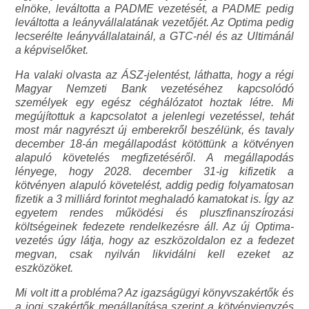
elnöke, leváltotta a PADME vezetését, a PADME pedig
leváltotta a leányvállalatának vezetőjét. Az Optima pedig
lecserélte leányvállalatainál, a GTC-nél és az Ultimánál
a képviselőket.
Ha valaki olvasta az ÁSZ-jelentést, láthatta, hogy a régi
Magyar Nemzeti Bank vezetéséhez kapcsolódó
személyek egy egész céghálózatot hoztak létre. Mi
megújítottuk a kapcsolatot a jelenlegi vezetéssel, tehát
most már nagyrészt új emberekről beszélünk, és tavaly
december 18-án megállapodást kötöttünk a kötvényen
alapuló követelés megfizetéséről. A megállapodás
lényege, hogy 2028. december 31-ig kifizetik a
kötvényen alapuló követelést, addig pedig folyamatosan
fizetik a 3 milliárd forintot meghaladó kamatokat is. Így az
egyetem rendes működési és pluszfinanszírozási
költségeinek fedezete rendelkezésre áll. Az új Optima-
vezetés úgy látja, hogy az eszközoldalon ez a fedezet
megvan, csak nyilván likvidálni kell ezeket az
eszközöket.
Mi volt itt a probléma? Az igazságügyi könyvszakértők és
a jogi szakértők megállapítása szerint a kötvényjegyzés