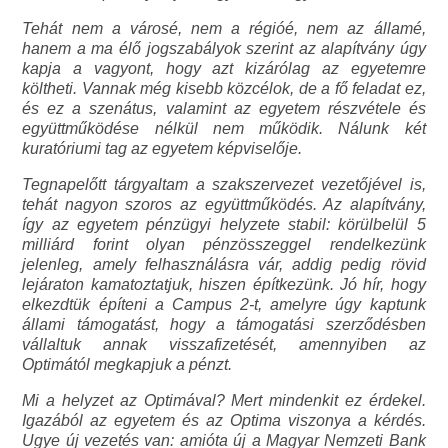
Tehát nem a városé, nem a régióé, nem az államé,
hanem a ma élő jogszabályok szerint az alapítvány úgy
kapja a vagyont, hogy azt kizárólag az egyetemre
költheti. Vannak még kisebb közcélok, de a fő feladat ez,
és ez a szenátus, valamint az egyetem részvétele és
együttműködése nélkül nem működik. Nálunk két
kuratóriumi tag az egyetem képviselője.
Tegnapelőtt tárgyaltam a szakszervezet vezetőjével is,
tehát nagyon szoros az együttműködés. Az alapítvány,
így az egyetem pénzügyi helyzete stabil: körülbelül 5
milliárd forint olyan pénzösszeggel rendelkezünk
jelenleg, amely felhasználásra vár, addig pedig rövid
lejáraton kamatoztatjuk, hiszen építkezünk. Jó hír, hogy
elkezdtük építeni a Campus 2-t, amelyre úgy kaptunk
állami támogatást, hogy a támogatási szerződésben
vállaltuk annak visszafizetését, amennyiben az
Optimától megkapjuk a pénzt.
Mi a helyzet az Optimával? Mert mindenkit ez érdekel.
Igazából az egyetem és az Optima viszonya a kérdés.
Ugye új vezetés van: amióta új a Magyar Nemzeti Bank