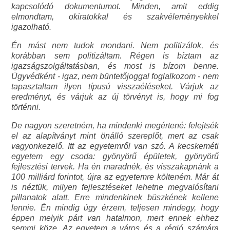
kapcsolódó dokumentumot. Minden, amit eddig
elmondtam, okiratokkal és szakvéleményekkel
igazolható.
Én mást nem tudok mondani. Nem politizálok, és
korábban sem politizáltam. Régen is bíztam az
igazságszolgáltatásban, és most is bízom benne.
Ügyvédként - igaz, nem büntetőjoggal foglalkozom - nem
tapasztaltam ilyen típusú visszaéléseket. Várjuk az
eredményt, és várjuk az új törvényt is, hogy mi fog
történni.
De nagyon szeretném, ha mindenki megértené: felejtsék
el az alapítványt mint önálló szereplőt, mert az csak
vagyonkezelő. Itt az egyetemről van szó. A kecskeméti
egyetem egy csoda: gyönyörű épületek, gyönyörű
fejlesztési tervek. Ha én maradnék, és visszakapnánk a
100 milliárd forintot, újra az egyetemre költeném. Már át
is néztük, milyen fejlesztéseket lehetne megvalósítani
pillanatok alatt. Erre mindenkinek büszkének kellene
lennie. Én mindig úgy érzem, teljesen mindegy, hogy
éppen melyik párt van hatalmon, mert ennek ehhez
semmi köze. Az egyetem a város és a régió számára