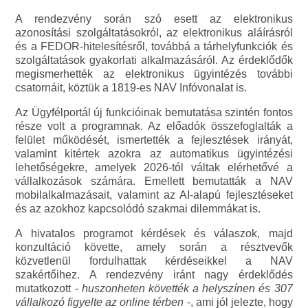
A rendezvény során szó esett az elektronikus
azonosítási szolgáltatásokról, az elektronikus aláírásról
és a FEDOR-hitelesítésről, továbbá a tárhelyfunkciók és
szolgáltatások gyakorlati alkalmazásáról. Az érdeklődők
megismerhették az elektronikus ügyintézés további
csatornáit, köztük a 1819-es NAV Infóvonalat is.
Az Ügyfélportál új funkcióinak bemutatása szintén fontos
része volt a programnak. Az előadók összefoglalták a
felület működését, ismertették a fejlesztések irányát,
valamint kitértek azokra az automatikus ügyintézési
lehetőségekre, amelyek 2026-tól váltak elérhetővé a
vállalkozások számára. Emellett bemutatták a NAV
mobilalkalmazásait, valamint az AI-alapú fejlesztéseket
és az azokhoz kapcsolódó szakmai dilemmákat is.
A hivatalos programot kérdések és válaszok, majd
konzultáció követte, amely során a résztvevők
közvetlenül fordulhattak kérdéseikkel a NAV
szakértőihez. A rendezvény iránt nagy érdeklődés
mutatkozott -
huszonheten követték a helyszínen és 307
vállalkozó figyelte az online térben
-, ami jól jelezte, hogy