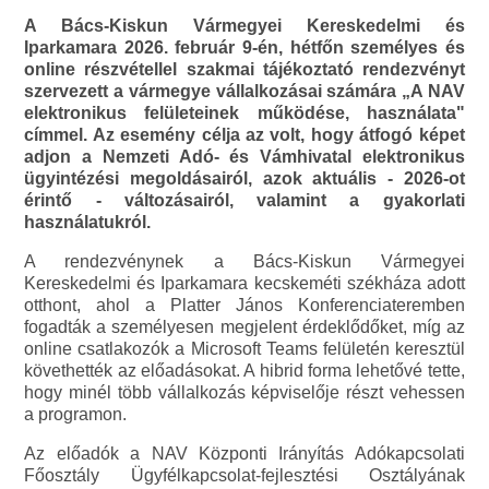
A Bács-Kiskun Vármegyei Kereskedelmi és
Iparkamara 2026. február 9-én, hétfőn személyes és
online részvétellel szakmai tájékoztató rendezvényt
szervezett a vármegye vállalkozásai számára „A NAV
elektronikus felületeinek működése, használata"
címmel. Az esemény célja az volt, hogy átfogó képet
adjon a Nemzeti Adó- és Vámhivatal elektronikus
ügyintézési megoldásairól, azok aktuális - 2026-ot
érintő - változásairól, valamint a gyakorlati
használatukról.
A rendezvénynek a Bács-Kiskun Vármegyei
Kereskedelmi és Iparkamara kecskeméti székháza adott
otthont, ahol a Platter János Konferenciateremben
fogadták a személyesen megjelent érdeklődőket, míg az
online csatlakozók a Microsoft Teams felületén keresztül
követhették az előadásokat. A hibrid forma lehetővé tette,
hogy minél több vállalkozás képviselője részt vehessen
a programon.
Az előadók a NAV Központi Irányítás Adókapcsolati
Főosztály Ügyfélkapcsolat-fejlesztési Osztályának