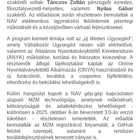
szakértői voltak:
Tánczos Zoltán
pénzügyőr ezredes,
főosztályvezető-helyettes, valamint
Nyilas Gábor
szakértő. Az előadások során részletesen bemutatták a
NAV elektronikus ügyintézési felületeinek jelenlegi
működését és a közeljövőben várható fejlesztéseket.
A program kiemelt témája volt az
„új Webes Ügysegéd"
,
amely Vállalkozói Ügysegéd néven vált elérhetővé,
valamint az Általános Nyomtatványkitöltő Keretrendszer
(ÁNYK) működése, korlátai és fokozatos kivezetése. A
résztvevők átfogó tájékoztatást kaptak az Online
Nyomtatványkitöltő Alkalmazás (ONYA) használatáról és
új funkcióiról, továbbá a csoportos fájlfeltöltési,
ellenőrzési és beküldési lehetőségekről is.
Külön hangsúlyt kapott a NAV gép-gép kapcsolaton
alapuló M2M technológiája, amelynek működését,
kétirányúságát és adatlekérdezési lehetőségeit -
különösen a 2025. október 6-án bevezetett 3.0-ás verzió
tükrében - részletesen ismertették. Az előadók
bemutatták az M2M regisztráció folyamatát, a GitHub
felület szerepét, valamint a rendszer
továbbfejlesztésének tervezett irányait is.