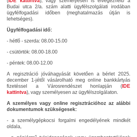
(
IDE kattintva
), vagy személyesen is elvégezhető a
Budai utca 2/a. szám alatti ügyfélszolgálati irodában
ügyfélfogadási időben (meghatalmazás útján is
lehetséges).
Ügyfélfogadási idő:
- hétfő - szerda: 08.00-15.00
- csütörtök: 08.00-18.00
- péntek: 08.00-12.00
A regisztráció jóváhagyását követően a bérlet 2025.
december 1-jétől vásárolható meg online bankkártyás
fizetéssel a Városrendészet honlapján (
IDE
kattintva
), vagy személyesen az ügyfélszolgálaton.
A személyes vagy online regisztrációhoz az alábbi
dokumentumok szükségesek:
- a személygépkocsi forgalmi engedélyének mindkét
oldala,