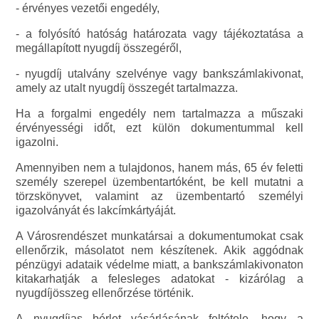
- érvényes vezetői engedély,
- a folyósító hatóság határozata vagy tájékoztatása a
megállapított nyugdíj összegéről,
- nyugdíj utalvány szelvénye vagy bankszámlakivonat,
amely az utalt nyugdíj összegét tartalmazza.
Ha a forgalmi engedély nem tartalmazza a műszaki
érvényességi időt, ezt külön dokumentummal kell
igazolni.
Amennyiben nem a tulajdonos, hanem más, 65 év feletti
személy szerepel üzembentartóként, be kell mutatni a
törzskönyvet, valamint az üzembentartó személyi
igazolványát és lakcímkártyáját.
A Városrendészet munkatársai a dokumentumokat csak
ellenőrzik, másolatot nem készítenek. Akik aggódnak
pénzügyi adataik védelme miatt, a bankszámlakivonaton
kitakarhatják a felesleges adatokat - kizárólag a
nyugdíjösszeg ellenőrzése történik.
A nyugdíjas bérlet vásárlásának feltétele, hogy a