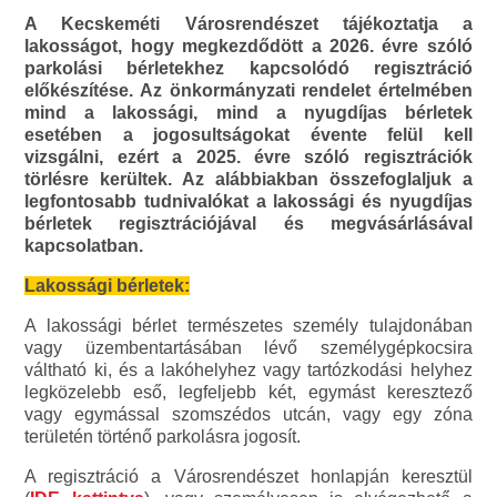
A Kecskeméti Városrendészet tájékoztatja a
lakosságot, hogy megkezdődött a 2026. évre szóló
parkolási bérletekhez kapcsolódó regisztráció
előkészítése. Az önkormányzati rendelet értelmében
mind a lakossági, mind a nyugdíjas bérletek
esetében a jogosultságokat évente felül kell
vizsgálni, ezért a 2025. évre szóló regisztrációk
törlésre kerültek. Az alábbiakban összefoglaljuk a
legfontosabb tudnivalókat a lakossági és nyugdíjas
bérletek regisztrációjával és megvásárlásával
kapcsolatban.
Lakossági bérletek:
A lakossági bérlet természetes személy tulajdonában
vagy üzembentartásában lévő személygépkocsira
váltható ki, és a lakóhelyhez vagy tartózkodási helyhez
legközelebb eső, legfeljebb két, egymást keresztező
vagy egymással szomszédos utcán, vagy egy zóna
területén történő parkolásra jogosít.
A regisztráció a Városrendészet honlapján keresztül