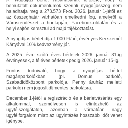
bemutatott dokumentumok szerinti nyugdíjösszeg nem
haladhatja meg a 273.573 Ft-ot. 2026. január 1-jétől ez
az összeghatár várhatóan emelkedni fog, amelyről a
Városrendészet a honlapján, Facebook-oldalán és a
helyi sajtón keresztül ad majd tájékoztatást.
A nyugdíjas bérlet díja 1.000 Ft/hó, érvényes Kecskemét
Kártyával 10% kedvezmény jár.
A 2025. évre szóló éves bérletek 2026. január 31-ig
érvényesek, a féléves bérletek pedig 2026. január 15-ig.
Fontos tudnivaló, hogy a nyugdíjas bérlet
magánparkolókban (pl. Domus parkoló,
Szabadidőközpont parkolója, Penny áruház melletti
parkoló) nem jogosít díjmentes parkolásra.
December 1-jétől a regisztráció és a bérletvásárlás egy
alkalommal, személyesen is elintézhető az
ügyfélszolgálaton, azonban a várhatóan nagy
ügyfélforgalom miatt az ügyintézés hosszabb időt vehet
igénybe.