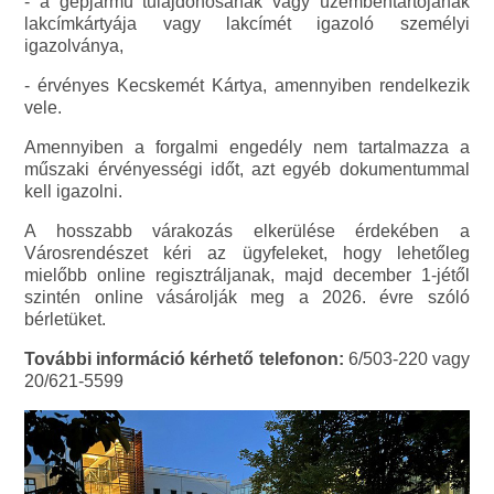
- a gépjármű tulajdonosának vagy üzembentartójának
lakcímkártyája vagy lakcímét igazoló személyi
igazolványa,
- érvényes Kecskemét Kártya, amennyiben rendelkezik
vele.
Amennyiben a forgalmi engedély nem tartalmazza a
műszaki érvényességi időt, azt egyéb dokumentummal
kell igazolni.
A hosszabb várakozás elkerülése érdekében a
Városrendészet kéri az ügyfeleket, hogy lehetőleg
mielőbb online regisztráljanak, majd december 1-jétől
szintén online vásárolják meg a 2026. évre szóló
bérletüket.
További információ kérhető telefonon:
6/503-220 vagy
20/621-5599