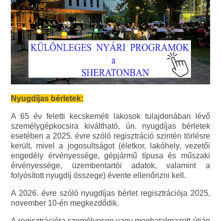
Nyugdíjas bérletek:
A 65 év feletti kecskeméti lakosok tulajdonában lévő
személygépkocsira kiváltható, ún. nyugdíjas bérletek
esetében a 2025. évre szóló regisztráció szintén törlésre
került, mivel a jogosultságot (életkor, lakóhely, vezetői
engedély érvényessége, gépjármű típusa és műszaki
érvényessége, üzembentartói adatok, valamint a
folyósított nyugdíj összege) évente ellenőrizni kell.
A 2026. évre szóló nyugdíjas bérlet regisztrációja 2025.
november 10-én megkezdődik.
A regisztrációra személyesen vagy meghatalmazott útján