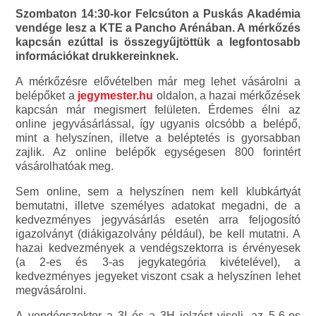
Szombaton 14:30-kor Felcsúton a Puskás Akadémia
vendége lesz a KTE a Pancho Arénában. A mérkőzés
kapcsán ezúttal is összegyűjtöttük a legfontosabb
információkat drukkereinknek.
A mérkőzésre elővételben már meg lehet vásárolni a
belépőket a
jegymester.hu
oldalon, a hazai mérkőzések
kapcsán már megismert felületen. Érdemes élni az
online jegyvásárlással, így ugyanis olcsóbb a belépő,
mint a helyszínen, illetve a beléptetés is gyorsabban
zajlik. Az online belépők egységesen 800 forintért
vásárolhatóak meg.
Sem online, sem a helyszínen nem kell klubkártyát
bemutatni, illetve személyes adatokat megadni, de a
kedvezményes jegyvásárlás esetén arra feljogosító
igazolványt (diákigazolvány például), be kell mutatni. A
hazai kedvezmények a vendégszektorra is érvényesek
(a 2-es és 3-as jegykategória kivételével), a
kedvezményes jegyeket viszont csak a helyszínen lehet
megvásárolni.
A vendégszektor a 3I és a 3H jelzést viseli, az 5-6-os