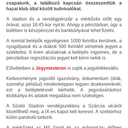
csapatunk, a találkozó kapcsán összeszedtük a
hazai klub által közölt tudnivalókat.
A stadion és a vendégpénztár a mérkőzés előtt egy
órával, azaz 16:45-kor nyit ki. Ahogy a pénztárban, úgy a
büfében is készpénzzel és bankkártyával lehet fizetni.
A normál belépők egységesen 1000 forintba kerülnek, a
nyugdíjasok és a diákok 500 forintért vehetnek jegyet a
szektorba. 6 éven aluliaknak a belépés ingyenes, de a
pénztárban regisztrációs jegyet kell kérni nekik is.
Elővételben a
Jegymesteren
is zajlik a jegyértékesítés.
Kedvezményre jogosító igazolvány, dokumentum (diák,
személyi például) mindenképpen legyen drukkereinknél,
ezt a beléptetésnél kérhetik. A jegyvásárláshoz
klubkártya és adatok megadása nem szükséges.
A Sóstói Stadion vendégszektora a Szárcsa utcáról
közelíthető meg, a IX-es kaput kell keresni. A szektorhoz
külön parokoló tartozik.
A mérkőzést az M4 Sport és az m4sport.hu élőben