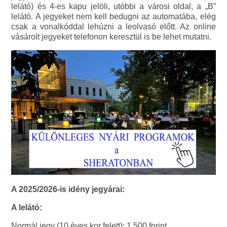
lelátó) és 4-es kapu jelöli, utóbbi a városi oldal, a „B”
lelátó. A jegyeket nem kell bedugni az automatába, elég
csak a vonalkóddal lehúzni a leolvasó előtt. Az online
vásárolt jegyeket telefonon keresztül is be lehet mutatni.
A 2025/2026-is idény jegyárai:
A lelátó:
Normál jegy (10 éves kor felett): 1.500 forint