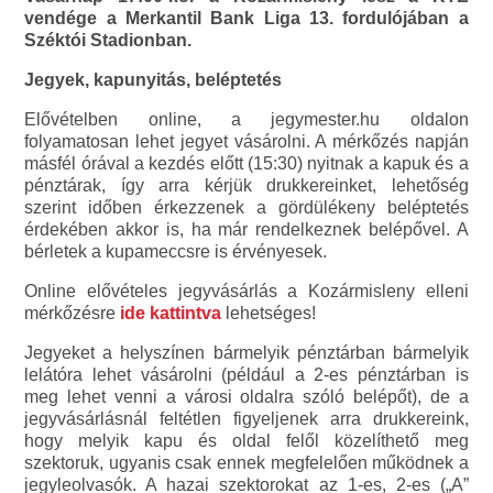
vendége a Merkantil Bank Liga 13. fordulójában a
Széktói Stadionban.
Jegyek, kapunyitás, beléptetés
Elővételben online, a jegymester.hu oldalon
folyamatosan lehet jegyet vásárolni. A mérkőzés napján
másfél órával a kezdés előtt (15:30) nyitnak a kapuk és a
pénztárak, így arra kérjük drukkereinket, lehetőség
szerint időben érkezzenek a gördülékeny beléptetés
érdekében akkor is, ha már rendelkeznek belépővel. A
bérletek a kupameccsre is érvényesek.
Online elővételes jegyvásárlás a Kozármisleny elleni
mérkőzésre
ide kattintva
lehetséges!
Jegyeket a helyszínen bármelyik pénztárban bármelyik
lelátóra lehet vásárolni (például a 2-es pénztárban is
meg lehet venni a városi oldalra szóló belépőt), de a
jegyvásárlásnál feltétlen figyeljenek arra drukkereink,
hogy melyik kapu és oldal felől közelíthető meg
szektoruk, ugyanis csak ennek megfelelően működnek a
jegyleolvasók. A hazai szektorokat az 1-es, 2-es („A”