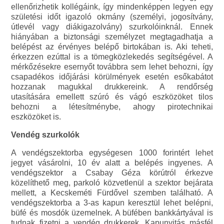
ellenőrizhetik kollégáink, így mindenképpen legyen egy
születési időt igazoló okmány (személyi, jogosítvány,
útlevél vagy diákigazolvány) szurkolóinknál. Ennek
hiányában a biztonsági személyzet megtagadhatja a
belépést az érvényes belépő birtokában is. Aki teheti,
érkezzen ezúttal is a tömegközlekedés segítségével. A
mérkőzésekre esernyőt továbbra sem lehet behozni, így
csapadékos időjárási körülmények esetén esőkabátot
hozzanak magukkal drukkereink. A rendőrség
utasítására emellett szúró és vágó eszközöket tilos
behozni a létesítménybe, ahogy pirotechnikai
eszközöket is.
Vendég szurkolók
A vendégszektorba egységesen 1000 forintért lehet
jegyet vásárolni, 10 év alatt a belépés ingyenes. A
vendégszektor a Csabay Géza körútról érkezve
közelíthető meg, parkoló közvetlenül a szektor bejárata
mellett, a Kecskeméti Fürdővel szemben található. A
vendégszektorba a 3-as kapun keresztül lehet belépni,
büfé és mosdók üzemelnek. A büfében bankkártyával is
tudnak fizetni a vendég drukkerek. Kapunyitás másfél