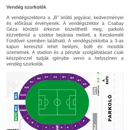
Vendég szurkolók
A vendégszektorra a „B” lelátó jegyárai, kedvezményei
és előírásai érvényesek. A vendégszektor a Csabay
Géza körútról érkezve közelíthető meg, parkoló
közvetlenül a szektor bejárata mellett, a Kecskeméti
Fürdővel szemben található. A vendégszektorba a 3-as
kapun keresztül lehet belépni, büfé és mosdók
üzemelnek. A stadion és a pénztár szolgáltatásait csak
készpénzzel tudják igénybe venni a helyszínen a
vendég szurkolók.