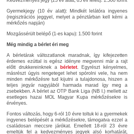
Kedvezményes jegy (23 év alatt, 65 év felett): 1.500 forint
Gyermekjegy (10 év alatt): Mindkét lelátóra ingyenes
(regisztrációs jeggyel, melyet a pénztárban kell kérni a
mérkőzés napján)
Mozgássérült belépő (1-es kapu): 1.500 forint
Még mindig a bérlet éri meg
A bérletárak változatlanok maradnak, így kifejezetten
érdemes ezúttal is egész idényre megvenni már a rajt
előtt drukkereinknek a
bérletet
. Egyrészt kényelmes,
másrészt úgyis rengeteget lehet spórolni vele, ha nem
minden mérkőzésre tud kijutni a tulajdonosa, hiszen a
teljes jegyár nagyjából harmada marad így meg a
zsebekben. A bérlet az OTP Bank Liga (NB I.) mellett az
esetleges hazai MOL Magyar Kupa mérkőzésekre is
érvényes.
Fontos változás, hogy 6-ról 10 évre toltuk ki a gyermekek
ingyenes belépését a mérkőzésekre, támogatva ezzel a
családosan meccsre járókat. Emellett 18-ról 23 évre
emeltük fel a kedvezményes jegyek alsó korhatárát,