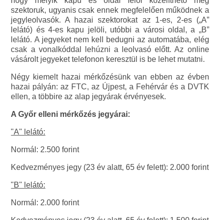
hogy melyik kapu és oldal felől közelíthető meg
szektoruk, ugyanis csak ennek megfelelően működnek a
jegyleolvasók. A hazai szektorokat az 1-es, 2-es („A”
lelátó) és 4-es kapu jelöli, utóbbi a városi oldal, a „B”
lelátó. A jegyeket nem kell bedugni az automatába, elég
csak a vonalkóddal lehúzni a leolvasó előtt. Az online
vásárolt jegyeket telefonon keresztül is be lehet mutatni.
Négy kiemelt hazai mérkőzésünk van ebben az évben
hazai pályán: az FTC, az Újpest, a Fehérvár és a DVTK
ellen, a többire az alap jegyárak érvényesek.
A Győr elleni mérkőzés jegyárai:
"A" lelátó:
Normál: 2.500 forint
Kedvezményes jegy (23 év alatt, 65 év felett): 2.000 forint
"B" lelátó:
Normál: 2.000 forint