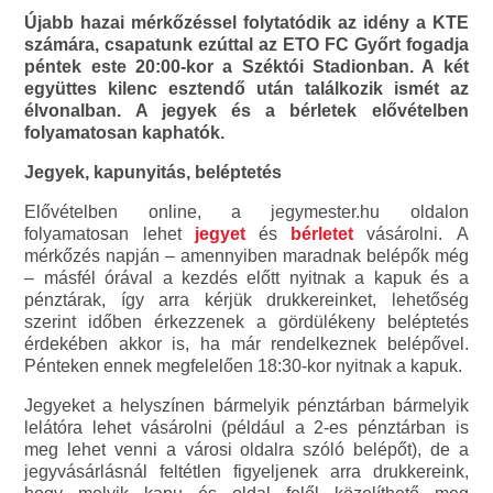
Újabb hazai mérkőzéssel folytatódik az idény a KTE
számára, csapatunk ezúttal az ETO FC Győrt fogadja
péntek este 20:00-kor a Széktói Stadionban. A két
együttes kilenc esztendő után találkozik ismét az
élvonalban. A jegyek és a bérletek elővételben
folyamatosan kaphatók.
Jegyek, kapunyitás, beléptetés
Elővételben online, a jegymester.hu oldalon
folyamatosan lehet
jegyet
és
bérletet
vásárolni. A
mérkőzés napján – amennyiben maradnak belépők még
– másfél órával a kezdés előtt nyitnak a kapuk és a
pénztárak, így arra kérjük drukkereinket, lehetőség
szerint időben érkezzenek a gördülékeny beléptetés
érdekében akkor is, ha már rendelkeznek belépővel.
Pénteken ennek megfelelően 18:30-kor nyitnak a kapuk.
Jegyeket a helyszínen bármelyik pénztárban bármelyik
lelátóra lehet vásárolni (például a 2-es pénztárban is
meg lehet venni a városi oldalra szóló belépőt), de a
jegyvásárlásnál feltétlen figyeljenek arra drukkereink,