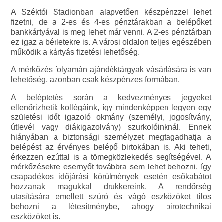
A Széktói Stadionban alapvetően készpénzzel lehet
fizetni, de a 2-es és 4-es pénztárakban a belépőket
bankkártyával is meg lehet már venni. A 2-es pénztárban
ez igaz a bérletekre is. A városi oldalon teljes egészében
működik a kártyás fizetési lehetőség.
A mérkőzés folyamán ajándéktárgyak vásárlására is van
lehetőség, azonban csak készpénzes formában.
A beléptetés során a kedvezményes jegyeket
ellenőrizhetik kollégáink, így mindenképpen legyen egy
születési időt igazoló okmány (személyi, jogosítvány,
útlevél vagy diákigazolvány) szurkolóinknál. Ennek
hiányában a biztonsági személyzet megtagadhatja a
belépést az érvényes belépő birtokában is. Aki teheti,
érkezzen ezúttal is a tömegközlekedés segítségével. A
mérkőzésekre esernyőt továbbra sem lehet behozni, így
csapadékos időjárási körülmények esetén esőkabátot
hozzanak magukkal drukkereink. A rendőrség
utasítására emellett szúró és vágó eszközöket tilos
behozni a létesítménybe, ahogy pirotechnikai
eszközöket is.