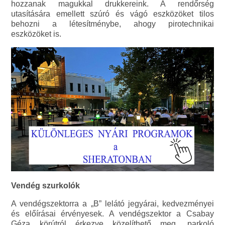
hozzanak magukkal drukkereink. A rendőrség
utasítására emellett szúró és vágó eszközöket tilos
behozni a létesítménybe, ahogy pirotechnikai
eszközöket is.
Vendég szurkolók
A vendégszektorra a „B” lelátó jegyárai, kedvezményei
és előírásai érvényesek. A vendégszektor a Csabay
Géza körútról érkezve közelíthető meg, parkoló