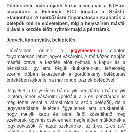
Péntek este máris újabb hazai meccs vár a KTE-re,
csapatunk a Fehérvár FC-t fogadja a Széktói
Stadionban. A mérkőzésre folyamatosan kaphatók a
belépők online elővételben, míg a helyszínen másfél
órával a kezdés előtt nyitnak majd a pénztárak.
Jegyek, kapunyitás, beléptetés
Elővételben online, a
jegymester.hu
oldalon
folyamatosan lehet jegyet vásárolni. A mérkőzés napján
másfél órával a kezdés előtt nyitnak a kapuk és a
pénztárak, így arra kérjük drukkereinket, lehetőség
szerint időben érkezzenek a gördülékeny beléptetés
érdekében akkor is, ha már rendelkeznek belépővel.
Jegyeket a helyszínen bármelyik pénztárban bármelyik
lelátóra lehet vásárolni (például a 2-es pénztárban is
meg lehet venni a városi oldalra szóló belépőt), de a
jegyvásárlásnál feltétlen figyeljenek arra drukkereink,
hogy melyik kapu és oldal felől közelíthető meg
szektoruk, ugyanis csak ennek megfelelően működnek a
jegyleolvasók. A hazai szektorokat az 1-es, 2-es („A”
lelátó) és 4-es kapu jelöli, utóbbi a városi oldal, a „B”