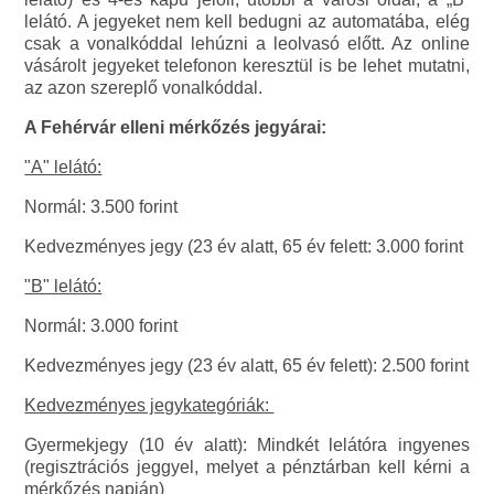
lelátó. A jegyeket nem kell bedugni az automatába, elég
csak a vonalkóddal lehúzni a leolvasó előtt. Az online
vásárolt jegyeket telefonon keresztül is be lehet mutatni,
az azon szereplő vonalkóddal.
A Fehérvár elleni mérkőzés jegyárai:
"A" lelátó:
Normál: 3.500 forint
Kedvezményes jegy (23 év alatt, 65 év felett: 3.000 forint
"B" lelátó:
Normál: 3.000 forint
Kedvezményes jegy (23 év alatt, 65 év felett): 2.500 forint
Kedvezményes jegykategóriák:
Gyermekjegy (10 év alatt): Mindkét lelátóra ingyenes
(regisztrációs jeggyel, melyet a pénztárban kell kérni a
mérkőzés napján)