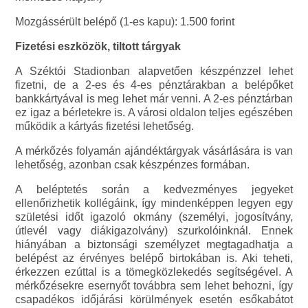
Mozgássérült belépő (1-es kapu): 1.500 forint
Fizetési eszközök, tiltott tárgyak
A Széktói Stadionban alapvetően készpénzzel lehet
fizetni, de a 2-es és 4-es pénztárakban a belépőket
bankkártyával is meg lehet már venni. A 2-es pénztárban
ez igaz a bérletekre is. A városi oldalon teljes egészében
működik a kártyás fizetési lehetőség.
A mérkőzés folyamán ajándéktárgyak vásárlására is van
lehetőség, azonban csak készpénzes formában.
A beléptetés során a kedvezményes jegyeket
ellenőrizhetik kollégáink, így mindenképpen legyen egy
születési időt igazoló okmány (személyi, jogosítvány,
útlevél vagy diákigazolvány) szurkolóinknál. Ennek
hiányában a biztonsági személyzet megtagadhatja a
belépést az érvényes belépő birtokában is. Aki teheti,
érkezzen ezúttal is a tömegközlekedés segítségével. A
mérkőzésekre esernyőt továbbra sem lehet behozni, így
csapadékos időjárási körülmények esetén esőkabátot