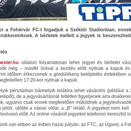
or a Fehérvár FC-t fogadjuk a Széktói Stadionban, enne
rukkereinknek. A bérletek mellett a jegyek is beszerezhe
etés
ester.hu
oldalon folyamatosan lehet jegyet és bérletet vás
k még – másfél órával a kezdés előtt nyitnak a kapuk és a
erint időben érkezzenek a gördülékeny beléptetés érdekében a
gfelelően 17:20-kor nyitnak a kapuk.
yik pénztárban bármelyik lelátóra lehet vásárolni (például a
elépőt), de a jegyvásárlásnál feltétlen figyeljenek arra drukker
ruk, ugyanis csak ennek megfelelően működnek a jegyleolvasók.
u jelöli, utóbbi a városi oldal, a „B” lelátó. A jegyeket nem ke
eolvasó előtt. Az online vásárolt jegyeket telefonon keresztül is
ünk van ebben az évben hazai pályán: az FTC, az Újpest, a Fe