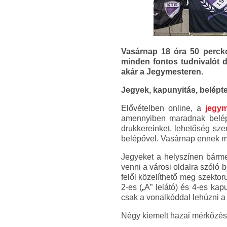
Vasárnap 18 óra 50 perck
minden fontos tudnivalót d
akár a Jegymesteren.
Jegyek, kapunyitás, belépt
Elővételben online, a
jegym
amennyiben maradnak belépő
drukkereinket, lehetőség sz
belépővel. Vasárnap ennek me
Jegyeket a helyszínen bármel
venni a városi oldalra szóló b
felől közelíthető meg szekto
2-es („A” lelátó) és 4-es kap
csak a vonalkóddal lehúzni a l
Négy kiemelt hazai mérkőzés