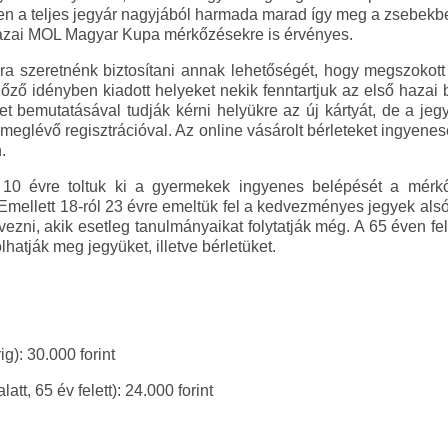
iszen a teljes jegyár nagyjából harmada marad így meg a zsebekb
 hazai MOL Magyar Kupa mérkőzésekre is érvényes.
a szeretnénk biztosítani annak lehetőségét, hogy megszokot
előző idényben kiadott helyeket nekik fenntartjuk az első hazai
let bemutatásával tudják kérni helyükre az új kártyát, de a jeg
meglévő regisztrációval. Az online vásárolt bérleteket ingyenese
.
l 10 évre toltuk ki a gyermekek ingyenes belépését a mérk
Emellett 18-ról 23 évre emeltük fel a kedvezményes jegyek alsó
vezni, akik esetleg tanulmányaikat folytatják még. A 65 éven f
atják meg jegyüket, illetve bérletüket.
g): 30.000 forint
tt, 65 év felett): 24.000 forint