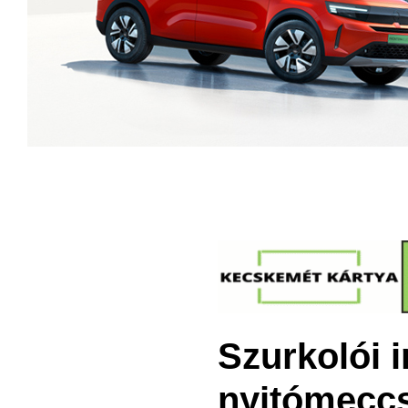
Szurkolói i
nyitómecc