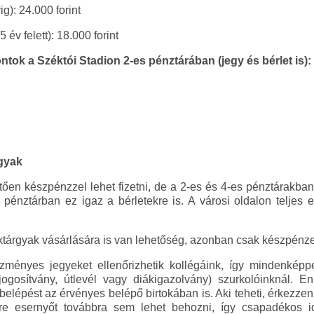
g): 24.000 forint
év felett): 18.000 forint
tok a Széktói Stadion 2-es pénztárában (jegy és bérlet is):
rgyak
ően készpénzzel lehet fizetni, de a 2-es és 4-es pénztárakban
 pénztárban ez igaz a bérletekre is. A városi oldalon teljes
tárgyak vásárlására is van lehetőség, azonban csak készpénz
ményes jegyeket ellenőrizhetik kollégáink, így mindenképp
ogosítvány, útlevél vagy diákigazolvány) szurkolóinknál. 
elépést az érvényes belépő birtokában is. Aki teheti, érkezzen
re esernyőt továbbra sem lehet behozni, így csapadékos i