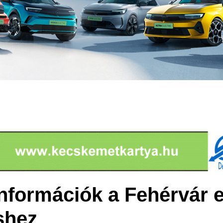
nformációk a Fehérvár e
shez