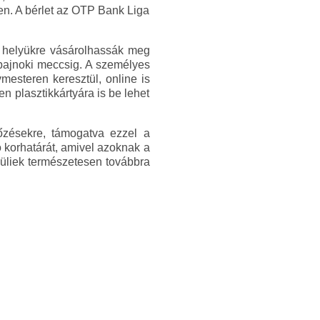
en. A bérlet az OTP Bank Liga
t helyükre vásárolhassák meg
 bajnoki meccsig. A személyes
ymesteren keresztül, online is
n plasztikkártyára is be lehet
őzésekre, támogatva ezzel a
 korhatárát, amivel azoknak a
elüliek természetesen továbbra