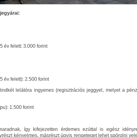
jegyárai:
év felett: 3.000 forint
év felett): 2.500 forint
indkét lelátóra ingyenes (regisztrációs jeggyel, melyet a pén
u): 1.500 forint
maradnak, így kifejezetten érdemes ezúttal is egész idény
gyrészt kényelmes, másrészt úgyis rengeteget lehet spórolni v