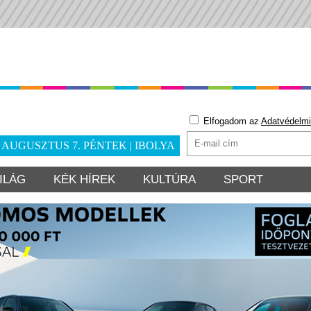
Elfogadom az
Adatvédelmi
. AUGUSZTUS 7. PÉNTEK | IBOLYA
ILÁG
KÉK HÍREK
KULTÚRA
SPORT