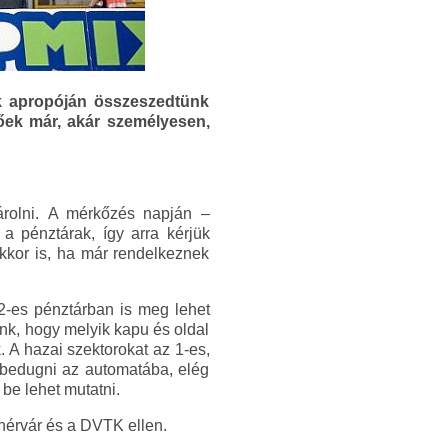
k apropóján összeszedtünk
tőek már, akár személyesen,
árolni. A mérkőzés napján –
 pénztárak, így arra kérjük
kkor is, ha már rendelkeznek
 2-es pénztárban is meg lehet
eink, hogy melyik kapu és oldal
 A hazai szektorokat az 1-es,
ll bedugni az automatába, elég
 be lehet mutatni.
hérvár és a DVTK ellen.