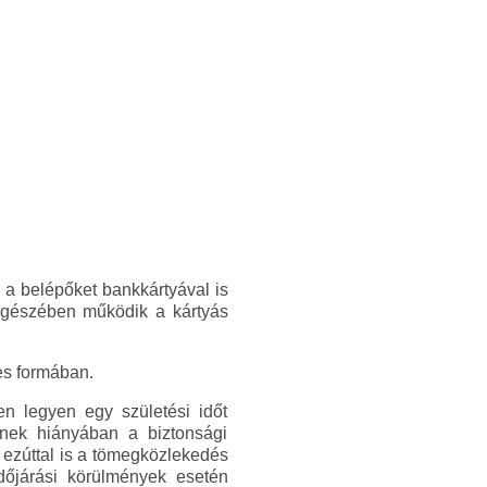
 a belépőket bankkártyával is
 egészében működik a kártyás
es formában.
en legyen egy születési időt
Ennek hiányában a biztonsági
 ezúttal is a tömegközlekedés
dőjárási körülmények esetén