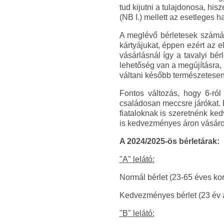
tud kijutni a tulajdonosa, h
(NB I.) mellett az esetleges
A meglévő bérletesek számár
kártyájukat, éppen ezért az 
vásárlásnál így a tavalyi bér
lehetőség van a megújításra, 
váltani később természetesen
Fontos változás, hogy 6-ró
családosan meccsre járókat. 
fiataloknak is szeretnénk ked
is kedvezményes áron vásárolh
A 2024/2025-ös bérletárak:
"A" lelátó:
Normál bérlet (23-65 éves kori
Kedvezményes bérlet (23 év ala
"B" lelátó: