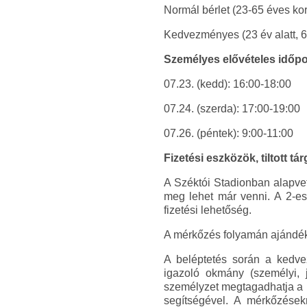
Normál bérlet (23-65 éves kori
Kedvezményes (23 év alatt, 65 
Személyes elővételes időpon
07.23. (kedd): 16:00-18:00
07.24. (szerda): 17:00-19:00
07.26. (péntek): 9:00-11:00
Fizetési eszközök, tiltott tá
A Széktói Stadionban alapvet
meg lehet már venni. A 2-es
fizetési lehetőség.
A mérkőzés folyamán ajándék
A beléptetés során a kedvez
igazoló okmány (személyi, j
személyzet megtagadhatja a b
segítségével. A mérkőzések