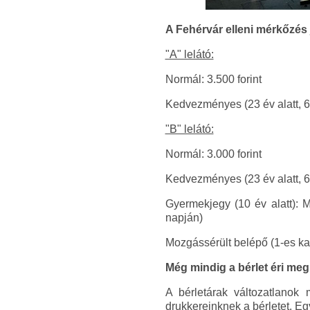
A Fehérvár elleni mérkőzés 
"A" lelátó:
Normál: 3.500 forint
Kedvezményes (23 év alatt, 65 
"B" lelátó:
Normál: 3.000 forint
Kedvezményes (23 év alatt, 65 
Gyermekjegy (10 év alatt): M
napján)
Mozgássérült belépő (1-es kap
Még mindig a bérlet éri meg
A bérletárak változatlanok 
drukkereinknek a bérletet. E