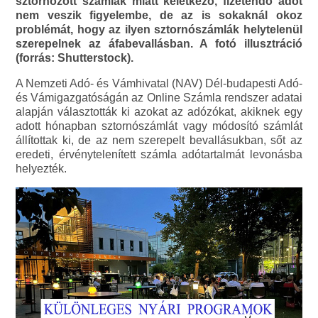
sztornózott számlák miatt keletkező, fizetendő adót
nem veszik figyelembe, de az is sokaknál okoz
problémát, hogy az ilyen sztornószámlák helytelenül
szerepelnek az áfabevallásban. A fotó illusztráció
(forrás: Shutterstock).
A Nemzeti Adó- és Vámhivatal (NAV) Dél-budapesti Adó-
és Vámigazgatóságán az Online Számla rendszer adatai
alapján választották ki azokat az adózókat, akiknek egy
adott hónapban sztornószámlát vagy módosító számlát
állítottak ki, de az nem szerepelt bevallásukban, sőt az
eredeti, érvénytelenített számla adótartalmát levonásba
helyezték.