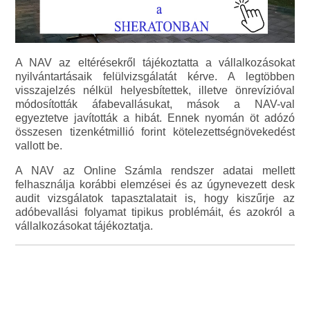
A NAV az eltérésekről tájékoztatta a vállalkozásokat
nyilvántartásaik felülvizsgálatát kérve. A legtöbben
visszajelzés nélkül helyesbítettek, illetve önrevízióval
módosították áfabevallásukat, mások a NAV-val
egyeztetve javították a hibát. Ennek nyomán öt adózó
összesen tizenkétmillió forint kötelezettségnövekedést
vallott be.
A NAV az Online Számla rendszer adatai mellett
felhasználja korábbi elemzései és az úgynevezett desk
audit vizsgálatok tapasztalatait is, hogy kiszűrje az
adóbevallási folyamat tipikus problémáit, és azokról a
vállalkozásokat tájékoztatja.