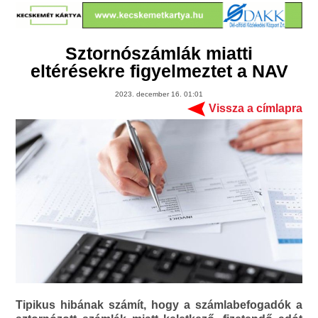
Sztornószámlák miatti
eltérésekre figyelmeztet a NAV
2023. december 16. 01:01
Vissza a címlapra
Tipikus hibának számít, hogy a számlabefogadók a