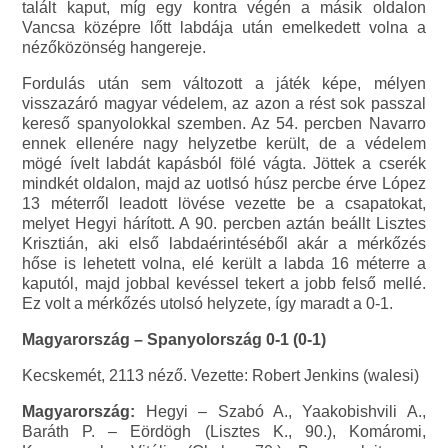
talált kaput, míg egy kontra végén a másik oldalon
Vancsa középre lőtt labdája után emelkedett volna a
nézőközönség hangereje.
Fordulás után sem változott a játék képe, mélyen
visszazáró magyar védelem, az azon a rést sok passzal
kereső spanyolokkal szemben. Az 54. percben Navarro
ennek ellenére nagy helyzetbe került, de a védelem
mögé ívelt labdát kapásból fölé vágta. Jöttek a cserék
mindkét oldalon, majd az uotlsó húsz percbe érve López
13 méterről leadott lövése vezette be a csapatokat,
melyet Hegyi hárított. A 90. percben aztán beállt Lisztes
Krisztián, aki első labdaérintéséből akár a mérkőzés
hőse is lehetett volna, elé került a labda 16 méterre a
kaputól, majd jobbal kevéssel tekert a jobb felső mellé.
Ez volt a mérkőzés utolsó helyzete, így maradt a 0-1.
Magyarország – Spanyolország 0-1 (0-1)
Kecskemét, 2113 néző. Vezette: Robert Jenkins (walesi)
Magyarország:
Hegyi – Szabó A., Yaakobishvili A.,
Baráth P. – Eördögh (Lisztes K., 90.), Komáromi,