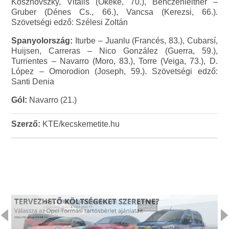
Kosznovszky, Vitális (Okeke, 70.), Benczenleitner –
Gruber (Dénes Cs., 66.), Vancsa (Kerezsi, 66.).
Szövetségi edző: Szélesi Zoltán
Spanyolország:
Iturbe – Juanlu (Francés, 83.), Cubarsí,
Huijsen, Carreras – Nico González (Guerra, 59.),
Turrientes – Navarro (Moro, 83.), Torre (Veiga, 73.), D.
López – Omorodion (Joseph, 59.). Szövetségi edző:
Santi Denia
Gól:
Navarro (21.)
Szerző:
KTE/kecskemetite.hu