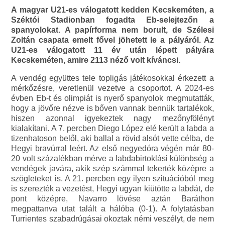
A magyar U21-es válogatott kedden Kecskeméten, a
Széktói Stadionban fogadta Eb-selejtezőn a
spanyolokat. A papírforma nem borult, de Szélesi
Zoltán csapata emelt fővel jöhetett le a pályáról. Az
U21-es válogatott 11 év után lépett pályára
Kecskeméten, amire 2113 néző volt kíváncsi.
A vendég együttes tele topligás játékosokkal érkezett a
mérkőzésre, veretlenül vezetve a csoportot. A 2024-es
évben Eb-t és olimpiát is nyerő spanyolok megmutatták,
hogy a jövőre nézve is bőven vannak bennük tartalékok,
hiszen azonnal igyekeztek nagy mezőnyfölényt
kialakítani. A 7. percben Diego López elé került a labda a
tizenhatoson belől, aki ballal a rövid alsót vette célba, de
Hegyi bravúrral leért. Az első negyedóra végén már 80-
20 volt százalékban mérve a labdabirtoklási különbség a
vendégek javára, akik szép számmal tekerték középre a
szögleteket is. A 21. percben egy ilyen szituációból meg
is szerezték a vezetést, Hegyi ugyan kiütötte a labdát, de
pont középre, Navarro lövése aztán Baráthon
megpattanva utat talált a hálóba (0-1). A folytatásban
Turrientes szabadrúgásai okoztak némi veszélyt, de nem