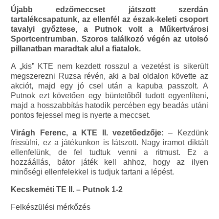
Újabb edzőmeccset játszott szerdán
tartalékcsapatunk, az ellenfél az észak-keleti csoport
tavalyi győztese, a Putnok volt a Műkertvárosi
Sportcentrumban. Szoros találkozó végén az utolsó
pillanatban maradtak alul a fiatalok.
A „kis” KTE nem kezdett rosszul a vezetést is sikerült
megszerezni Ruzsa révén, aki a bal oldalon követte az
akciót, majd egy jó csel után a kapuba passzolt. A
Putnok ezt követően egy büntetőből tudott egyenlíteni,
majd a hosszabbítás hatodik percében egy beadás utáni
pontos fejessel meg is nyerte a meccset.
Virágh Ferenc, a KTE II. vezetőedzője:
– Kezdünk
frissülni, ez a játékunkon is látszott. Nagy iramot diktált
ellenfelünk, de fel tudtuk venni a ritmust. Ez a
hozzáállás, bátor játék kell ahhoz, hogy az ilyen
minőségi ellenfelekkel is tudjuk tartani a lépést.
Kecskeméti TE II. – Putnok 1-2
Felkészülési mérkőzés